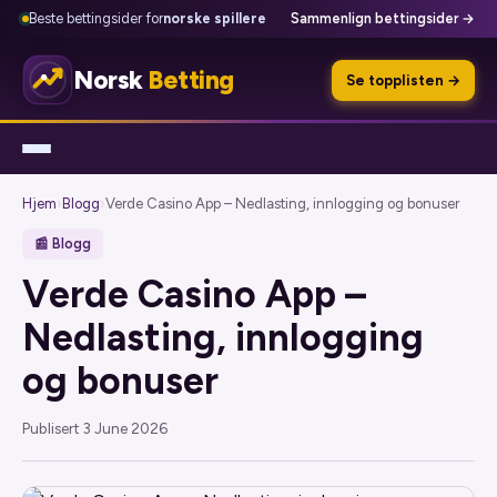
Beste bettingsider for
norske spillere
Sammenlign bettingsider →
Norsk
Betting
Se topplisten →
Hjem
›
Blogg
›
Verde Casino App – Nedlasting, innlogging og bonuser
📰 Blogg
Verde Casino App –
Nedlasting, innlogging
og bonuser
Publisert 3 June 2026