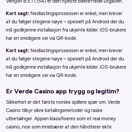
Versjon 8.5.1 (154) er den nyeste bekreftede utgaven.
Kort sagt:
Nedlastingsprosessen er enkel, men krever
at du følger stegene nøye – spesielt på Android der du
må godkjenne installasjon fra ukjente kilder. iOS-brukere
har en smidigere vei via QR-kode.
Kort sagt:
Nedlastingsprosessen er enkel, men krever
at du følger stegene nøye – spesielt på Android der du
må godkjenne installasjon fra ukjente kilder. iOS-brukere
har en smidigere vei via QR-kode.
Er Verde Casino app trygg og legitim?
Sikkerhet er det første norske spillere spør om. Verde
Casino tilbyr sikre betalingsmetoder og raske
utbetalinger. Appen klassifiseres som et real money
casino, noe som innebærer at den håndterer ekte