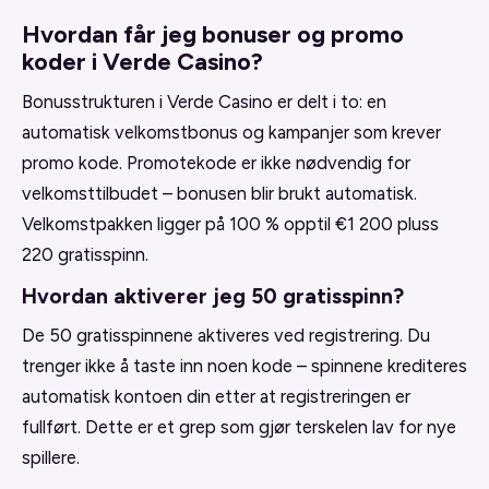
Hvordan får jeg bonuser og promo
koder i Verde Casino?
Bonusstrukturen i Verde Casino er delt i to: en
automatisk velkomstbonus og kampanjer som krever
promo kode. Promotekode er ikke nødvendig for
velkomsttilbudet – bonusen blir brukt automatisk.
Velkomstpakken ligger på 100 % opptil €1 200 pluss
220 gratisspinn.
Hvordan aktiverer jeg 50 gratisspinn?
De 50 gratisspinnene aktiveres ved registrering. Du
trenger ikke å taste inn noen kode – spinnene krediteres
automatisk kontoen din etter at registreringen er
fullført. Dette er et grep som gjør terskelen lav for nye
spillere.