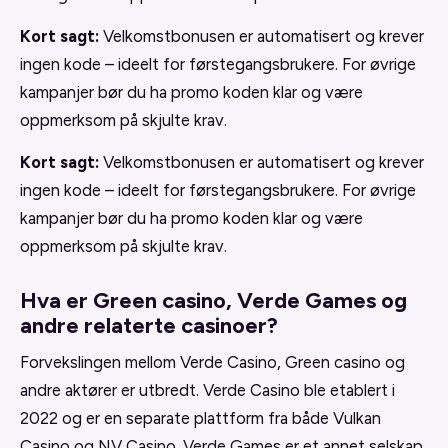
Kort sagt:
Velkomstbonusen er automatisert og krever
ingen kode – ideelt for førstegangsbrukere. For øvrige
kampanjer bør du ha promo koden klar og være
oppmerksom på skjulte krav.
Kort sagt:
Velkomstbonusen er automatisert og krever
ingen kode – ideelt for førstegangsbrukere. For øvrige
kampanjer bør du ha promo koden klar og være
oppmerksom på skjulte krav.
Hva er Green casino, Verde Games og
andre relaterte casinoer?
Forvekslingen mellom Verde Casino, Green casino og
andre aktører er utbredt. Verde Casino ble etablert i
2022 og er en separate plattform fra både Vulkan
Casino og NV Casino. Verde Games er et annet selskap