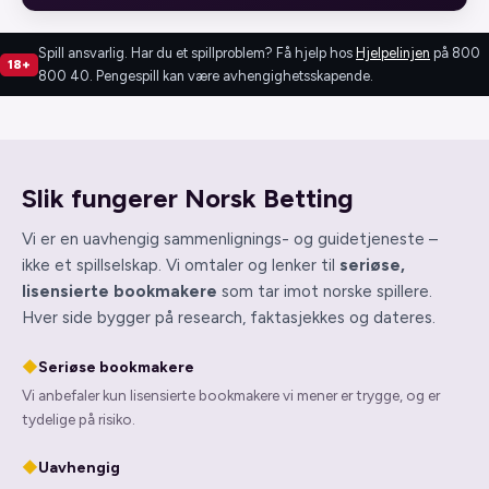
Spill ansvarlig. Har du et spillproblem? Få hjelp hos
Hjelpelinjen
på 800
18+
800 40. Pengespill kan være avhengighetsskapende.
Slik fungerer Norsk Betting
Vi er en uavhengig sammenlignings- og guidetjeneste –
ikke et spillselskap. Vi omtaler og lenker til
seriøse,
lisensierte bookmakere
som tar imot norske spillere.
Hver side bygger på research, faktasjekkes og dateres.
◆
Seriøse bookmakere
Vi anbefaler kun lisensierte bookmakere vi mener er trygge, og er
tydelige på risiko.
◆
Uavhengig