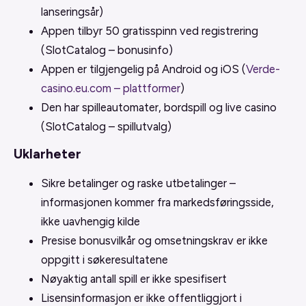
lanseringsår)
Appen tilbyr 50 gratisspinn ved registrering
(SlotCatalog – bonusinfo)
Appen er tilgjengelig på Android og iOS (
Verde-
casino.eu.com – plattformer
)
Den har spilleautomater, bordspill og live casino
(SlotCatalog – spillutvalg)
Uklarheter
Sikre betalinger og raske utbetalinger –
informasjonen kommer fra markedsføringsside,
ikke uavhengig kilde
Presise bonusvilkår og omsetningskrav er ikke
oppgitt i søkeresultatene
Nøyaktig antall spill er ikke spesifisert
Lisensinformasjon er ikke offentliggjort i