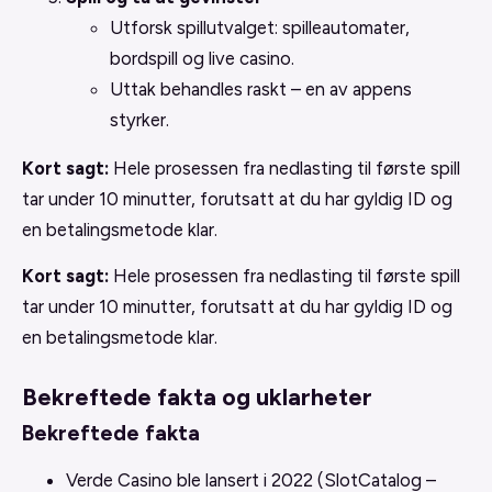
Utforsk spillutvalget: spilleautomater,
bordspill og live casino.
Uttak behandles raskt – en av appens
styrker.
Kort sagt:
Hele prosessen fra nedlasting til første spill
tar under 10 minutter, forutsatt at du har gyldig ID og
en betalingsmetode klar.
Kort sagt:
Hele prosessen fra nedlasting til første spill
tar under 10 minutter, forutsatt at du har gyldig ID og
en betalingsmetode klar.
Bekreftede fakta og uklarheter
Bekreftede fakta
Verde Casino ble lansert i 2022 (SlotCatalog –