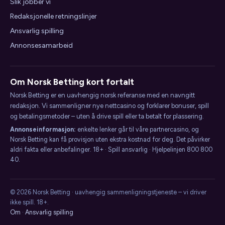
Slik jobber vi
Redaksjonelle retningslinjer
Ansvarlig spilling
Annonsesamarbeid
Om Norsk Betting kort fortalt
Norsk Betting er en uavhengig norsk referanse med en navngitt
redaksjon. Vi sammenligner nye nettcasino og forklarer bonuser, spill
og betalingsmetoder – uten å drive spill eller ta betalt for plassering.
Annonseinformasjon:
enkelte lenker går til våre partnercasino, og
Norsk Betting kan få provisjon uten ekstra kostnad for deg. Det påvirker
aldri fakta eller anbefalinger. 18+ · Spill ansvarlig · Hjelpelinjen 800 800
40.
© 2026 Norsk Betting · uavhengig sammenligningstjeneste – vi driver
ikke spill. 18+.
Om
·
Ansvarlig spilling