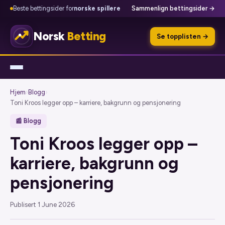
Beste bettingsider for
norske spillere
Sammenlign bettingsider →
Norsk
Betting
Se topplisten →
Hjem
›
Blogg
›
Toni Kroos legger opp – karriere, bakgrunn og pensjonering
📰 Blogg
Toni Kroos legger opp –
karriere, bakgrunn og
pensjonering
Publisert 1 June 2026