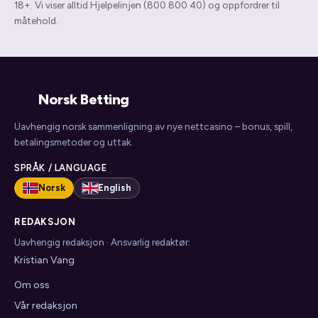
18+. Vi viser alltid Hjelpelinjen (800 800 40) og oppfordrer til
måtehold.
Norsk Betting
Uavhengig norsk sammenligning av nye nettcasino – bonus, spill,
betalingsmetoder og uttak.
SPRÅK / LANGUAGE
Norsk
English
REDAKSJON
Uavhengig redaksjon · Ansvarlig redaktør:
Kristian Vang
Om oss
Vår redaksjon