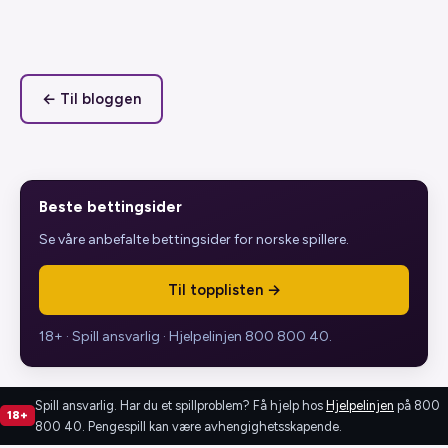
← Til bloggen
Beste bettingsider
Se våre anbefalte bettingsider for norske spillere.
Til topplisten →
18+ · Spill ansvarlig · Hjelpelinjen 800 800 40.
Spill ansvarlig. Har du et spillproblem? Få hjelp hos
Hjelpelinjen
på 800
18+
800 40. Pengespill kan være avhengighetsskapende.