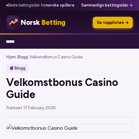
Beste bettingsider for
norske spillere
Sammenlign bettingsider →
Norsk
Betting
Se topplisten →
Hjem
›
Blogg
›
Velkomstbonus Casino Guide
📰 Blogg
Velkomstbonus Casino
Guide
Publisert 17 February 2026