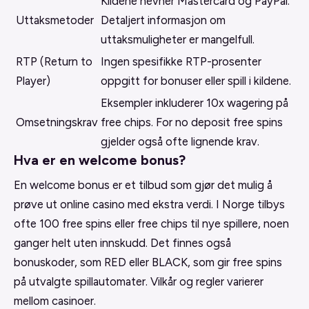
Kildene nevner Mastercard og PayPal.
Uttaksmetoder
Detaljert informasjon om
uttaksmuligheter er mangelfull.
RTP (Return to
Ingen spesifikke RTP-prosenter
Player)
oppgitt for bonuser eller spill i kildene.
Eksempler inkluderer 10x wagering på
Omsetningskrav
free chips. For no deposit free spins
gjelder også ofte lignende krav.
Hva er en welcome bonus?
En welcome bonus er et tilbud som gjør det mulig å
prøve ut online casino med ekstra verdi. I Norge tilbys
ofte 100 free spins eller free chips til nye spillere, noen
ganger helt uten innskudd. Det finnes også
bonuskoder, som RED eller BLACK, som gir free spins
på utvalgte spillautomater. Vilkår og regler varierer
mellom casinoer.