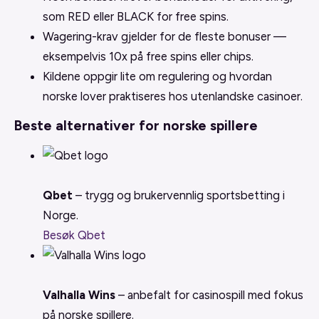
som RED eller BLACK for free spins.
Wagering-krav gjelder for de fleste bonuser —
eksempelvis 10x på free spins eller chips.
Kildene oppgir lite om regulering og hvordan
norske lover praktiseres hos utenlandske casinoer.
Beste alternativer for norske spillere
Qbet
– trygg og brukervennlig sportsbetting i
Norge.
Besøk Qbet
Valhalla Wins
– anbefalt for casinospill med fokus
på norske spillere.