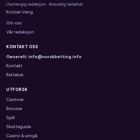
Uavhengig redaksjon · Ansvarlig redaktør:
Kristian Vang
Om oss
Vår redaksjon
KONTAKT OSS
Generelt: info@norskbetting.info
Kontakt
Rettelser
UTFORSK
Casinoer
Bonuser
Spill
Skatteguide
Casino å unngå