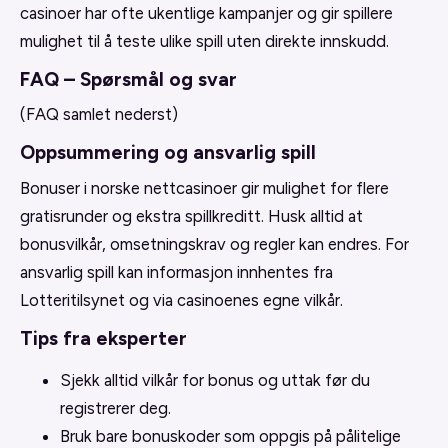
casinoer har ofte ukentlige kampanjer og gir spillere
mulighet til å teste ulike spill uten direkte innskudd.
FAQ – Spørsmål og svar
(FAQ samlet nederst)
Oppsummering og ansvarlig spill
Bonuser i norske nettcasinoer gir mulighet for flere
gratisrunder og ekstra spillkreditt. Husk alltid at
bonusvilkår, omsetningskrav og regler kan endres. For
ansvarlig spill kan informasjon innhentes fra
Lotteritilsynet og via casinoenes egne vilkår.
Tips fra eksperter
Sjekk alltid vilkår for bonus og uttak før du
registrerer deg.
Bruk bare bonuskoder som oppgis på pålitelige