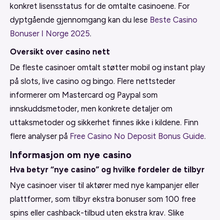
konkret lisensstatus for de omtalte casinoene. For
dyptgående gjennomgang kan du lese
Beste Casino
Bonuser I Norge 2025
.
Oversikt over casino nett
De fleste casinoer omtalt støtter mobil og instant play
på slots, live casino og bingo. Flere nettsteder
informerer om Mastercard og Paypal som
innskuddsmetoder, men konkrete detaljer om
uttaksmetoder og sikkerhet finnes ikke i kildene. Finn
flere analyser på
Free Casino No Deposit Bonus Guide
.
Informasjon om nye casino
Hva betyr “nye casino” og hvilke fordeler de tilbyr
Nye casinoer viser til aktører med nye kampanjer eller
plattformer, som tilbyr ekstra bonuser som 100 free
spins eller cashback-tilbud uten ekstra krav. Slike