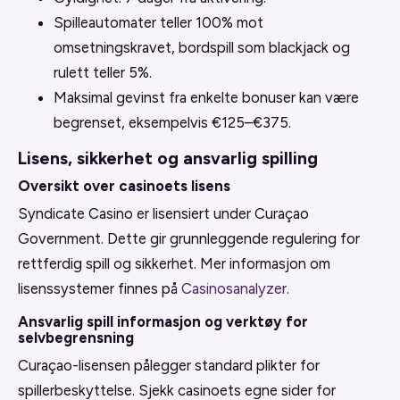
Spilleautomater teller 100% mot
omsetningskravet, bordspill som blackjack og
rulett teller 5%.
Maksimal gevinst fra enkelte bonuser kan være
begrenset, eksempelvis €125–€375.
Lisens, sikkerhet og ansvarlig spilling
Oversikt over casinoets lisens
Syndicate Casino er lisensiert under Curaçao
Government. Dette gir grunnleggende regulering for
rettferdig spill og sikkerhet. Mer informasjon om
lisenssystemer finnes på
Casinosanalyzer
.
Ansvarlig spill informasjon og verktøy for
selvbegrensning
Curaçao-lisensen pålegger standard plikter for
spillerbeskyttelse. Sjekk casinoets egne sider for