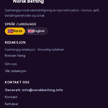
Norsk Betting
Uavhengig norsk sammenligning av nye nettcasino – bonus, spill,
betalingsmetoder og uttak.
SPRÅK / LANGUAGE
Norsk
English
REDAKSJON
Uavhengig redaksjon · Ansvarlig redaktør:
Kristian Vang
Om oss
Vår redaksjon
KONTAKT OSS
Generelt: info@norskbetting.info
Kontakt
Rettelser