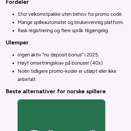
Fordeler
Stor velkomstpakke uten behov for promo code.
Mange spilleautomater og brukervennlig platform.
Rask registrering og flere språk tilgjengelig.
Ulemper
Ingen aktiv “no deposit bonus” i 2025.
Høyt omsetningskrav på bonuser (40x).
Noen tidligere promo-koder er utløpt eller ikke
anbefalt.
Beste alternativer for norske spillere