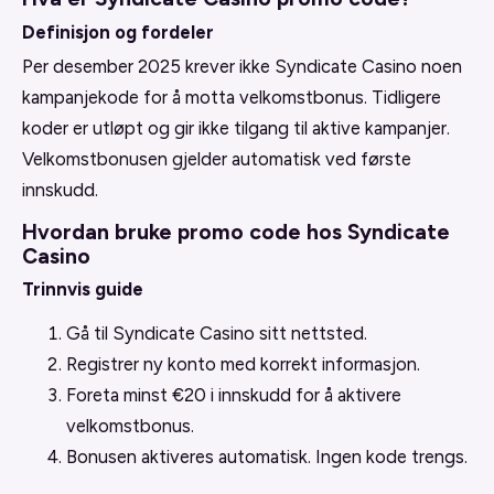
Definisjon og fordeler
Per desember 2025 krever ikke Syndicate Casino noen
kampanjekode for å motta velkomstbonus. Tidligere
koder er utløpt og gir ikke tilgang til aktive kampanjer.
Velkomstbonusen gjelder automatisk ved første
innskudd.
Hvordan bruke promo code hos Syndicate
Casino
Trinnvis guide
Gå til Syndicate Casino sitt nettsted.
Registrer ny konto med korrekt informasjon.
Foreta minst €20 i innskudd for å aktivere
velkomstbonus.
Bonusen aktiveres automatisk. Ingen kode trengs.