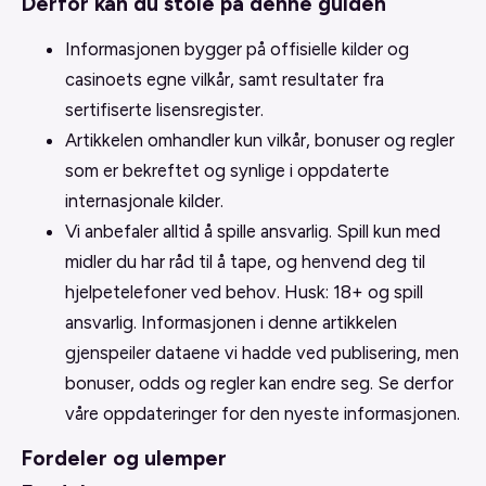
Derfor kan du stole på denne guiden
Informasjonen bygger på offisielle kilder og
casinoets egne vilkår, samt resultater fra
sertifiserte lisensregister.
Artikkelen omhandler kun vilkår, bonuser og regler
som er bekreftet og synlige i oppdaterte
internasjonale kilder.
Vi anbefaler alltid å spille ansvarlig. Spill kun med
midler du har råd til å tape, og henvend deg til
hjelpetelefoner ved behov. Husk: 18+ og spill
ansvarlig. Informasjonen i denne artikkelen
gjenspeiler dataene vi hadde ved publisering, men
bonuser, odds og regler kan endre seg. Se derfor
våre oppdateringer for den nyeste informasjonen.
Fordeler og ulemper