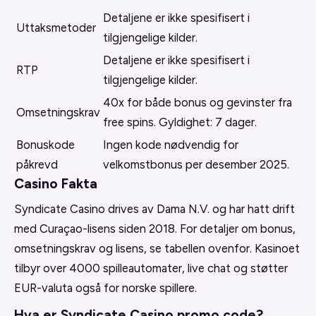
Detaljene er ikke spesifisert i
Uttaksmetoder
tilgjengelige kilder.
Detaljene er ikke spesifisert i
RTP
tilgjengelige kilder.
40x for både bonus og gevinster fra
Omsetningskrav
free spins. Gyldighet: 7 dager.
Bonuskode
Ingen kode nødvendig for
påkrevd
velkomstbonus per desember 2025.
Casino Fakta
Syndicate Casino drives av Dama N.V. og har hatt drift
med Curaçao-lisens siden 2018. For detaljer om bonus,
omsetningskrav og lisens, se tabellen ovenfor. Kasinoet
tilbyr over 4000 spilleautomater, live chat og støtter
EUR-valuta også for norske spillere.
Hva er Syndicate Casino promo code?