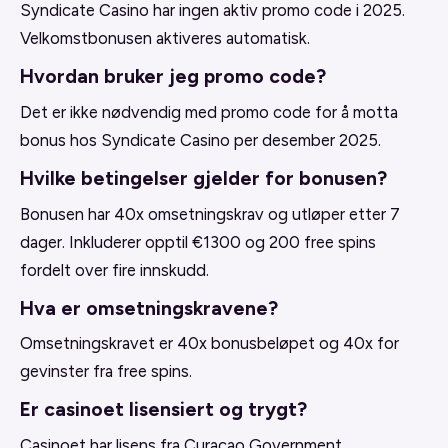
Syndicate Casino har ingen aktiv promo code i 2025.
Velkomstbonusen aktiveres automatisk.
Hvordan bruker jeg promo code?
Det er ikke nødvendig med promo code for å motta
bonus hos Syndicate Casino per desember 2025.
Hvilke betingelser gjelder for bonusen?
Bonusen har 40x omsetningskrav og utløper etter 7
dager. Inkluderer opptil €1300 og 200 free spins
fordelt over fire innskudd.
Hva er omsetningskravene?
Omsetningskravet er 40x bonusbeløpet og 40x for
gevinster fra free spins.
Er casinoet lisensiert og trygt?
Casinoet har lisens fra Curaçao Government.