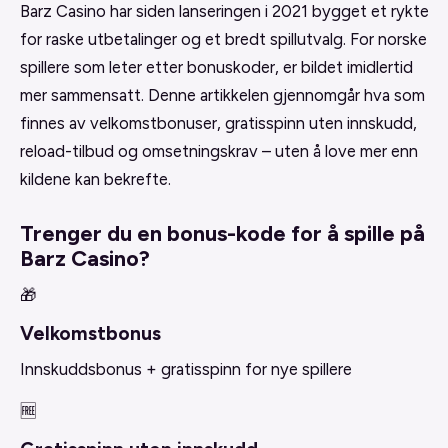
Barz Casino har siden lanseringen i 2021 bygget et rykte
for raske utbetalinger og et bredt spillutvalg. For norske
spillere som leter etter bonuskoder, er bildet imidlertid
mer sammensatt. Denne artikkelen gjennomgår hva som
finnes av velkomstbonuser, gratisspinn uten innskudd,
reload-tilbud og omsetningskrav – uten å love mer enn
kildene kan bekrefte.
Trenger du en bonus-kode for å spille på
Barz Casino?
🎁
Velkomstbonus
Innskuddsbonus + gratisspinn for nye spillere
🆓