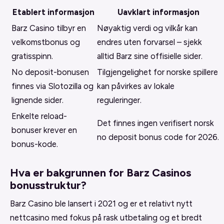
Etablert informasjon
Uavklart informasjon
Barz Casino tilbyr en
Nøyaktig verdi og vilkår kan
velkomstbonus og
endres uten forvarsel – sjekk
gratisspinn.
alltid Barz sine offisielle sider.
No deposit-bonusen
Tilgjengelighet for norske spillere
finnes via Slotozilla og
kan påvirkes av lokale
lignende sider.
reguleringer.
Enkelte reload-
Det finnes ingen verifisert norsk
bonuser krever en
no deposit bonus code for 2026.
bonus-kode.
Hva er bakgrunnen for Barz Casinos
bonusstruktur?
Barz Casino ble lansert i 2021 og er et relativt nytt
nettcasino med fokus på rask utbetaling og et bredt