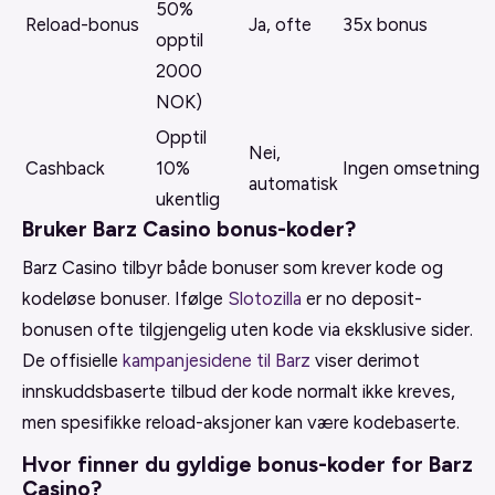
50%
Reload-bonus
Ja, ofte
35x bonus
opptil
2000
NOK)
Opptil
Nei,
Cashback
10%
Ingen omsetning
automatisk
ukentlig
Bruker Barz Casino bonus-koder?
Barz Casino tilbyr både bonuser som krever kode og
kodeløse bonuser. Ifølge
Slotozilla
er no deposit-
bonusen ofte tilgjengelig uten kode via eksklusive sider.
De offisielle
kampanjesidene til Barz
viser derimot
innskuddsbaserte tilbud der kode normalt ikke kreves,
men spesifikke reload-aksjoner kan være kodebaserte.
Hvor finner du gyldige bonus-koder for Barz
Casino?