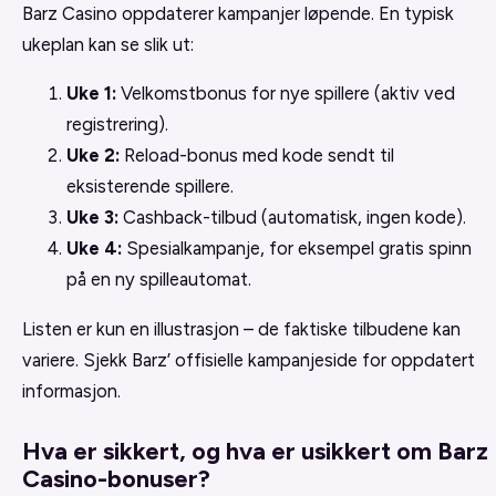
Barz Casino oppdaterer kampanjer løpende. En typisk
ukeplan kan se slik ut:
Uke 1:
Velkomstbonus for nye spillere (aktiv ved
registrering).
Uke 2:
Reload-bonus med kode sendt til
eksisterende spillere.
Uke 3:
Cashback-tilbud (automatisk, ingen kode).
Uke 4:
Spesialkampanje, for eksempel gratis spinn
på en ny spilleautomat.
Listen er kun en illustrasjon – de faktiske tilbudene kan
variere. Sjekk Barz’ offisielle kampanjeside for oppdatert
informasjon.
Hva er sikkert, og hva er usikkert om Barz
Casino-bonuser?