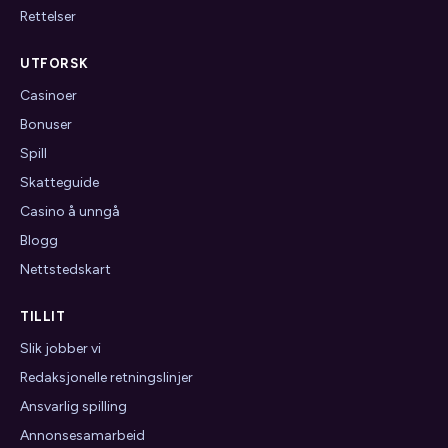
Rettelser
UTFORSK
Casinoer
Bonuser
Spill
Skatteguide
Casino å unngå
Blogg
Nettstedskart
TILLIT
Slik jobber vi
Redaksjonelle retningslinjer
Ansvarlig spilling
Annonsesamarbeid