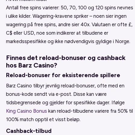
Antall free spins varierer: 50, 70, 100 og 120 spins nevnes
i ulike kilder. Wagering-kravene spriker – noen sier ingen
wagering på free spins, andre sier 40x. Valutaen er ofte £,
C$ eller USD, noe som indikerer at tilbudene er
markedsspesifikke og ikke nødvendigvis gyldige i Norge.
Finnes det reload-bonuser og cashback
hos Barz Casino?
Reload-bonuser for eksisterende spillere
Barz Casino tilbyr jevnlig reload-bonuser, ofte med en
bonus-kode sendt via e-post. Disse kan være
tidsbegrensede og gjelder for spesifikke dager. Ifølge
King Casino Bonus
kan reload-tilbudene variere fra 50% til
100% match opptil et visst beløp.
Cashback-tilbud