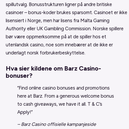
spillutvalg. Bonusstrukturen ligner på andre britiske
casinoer – bonus-koder brukes sparsomt. Casinoet er ikke
lisensiert i Norge, men har lisens fra Malta Gaming
Authority eller UK Gambling Commission. Norske spillere
bør være oppmerksomme på at de spiller hos et
utenlandsk casino, noe som innebærer at de ikke er
underlagt norsk forbrukerbeskyttelse.
Hva sier kildene om Barz Casino-
bonuser?
“Find online casino bonuses and promotions
here at Barz. From a generous welcome bonus
to cash giveaways, we have it all. T & C’s
Apply!”
– Barz Casino offisielle kampanjeside