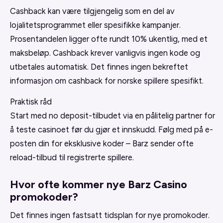
Cashback kan være tilgjengelig som en del av
lojalitetsprogrammet eller spesifikke kampanjer.
Prosentandelen ligger ofte rundt 10% ukentlig, med et
maksbeløp. Cashback krever vanligvis ingen kode og
utbetales automatisk. Det finnes ingen bekreftet
informasjon om cashback for norske spillere spesifikt.
Praktisk råd
Start med no deposit-tilbudet via en pålitelig partner for
å teste casinoet før du gjør et innskudd. Følg med på e-
posten din for eksklusive koder – Barz sender ofte
reload-tilbud til registrerte spillere.
Hvor ofte kommer nye Barz Casino
promokoder?
Det finnes ingen fastsatt tidsplan for nye promokoder.