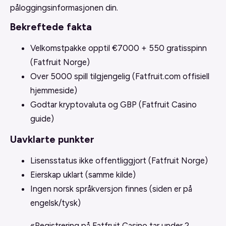
påloggingsinformasjonen din.
Bekreftede fakta
Velkomstpakke opptil €7000 + 550 gratisspinn
(Fatfruit Norge)
Over 5000 spill tilgjengelig (Fatfruit.com offisiell
hjemmeside)
Godtar kryptovaluta og GBP (Fatfruit Casino
guide)
Uavklarte punkter
Lisensstatus ikke offentliggjort (Fatfruit Norge)
Eierskap uklart (samme kilde)
Ingen norsk språkversjon finnes (siden er på
engelsk/tysk)
«Registrering på Fatfruit Casino tar under 2