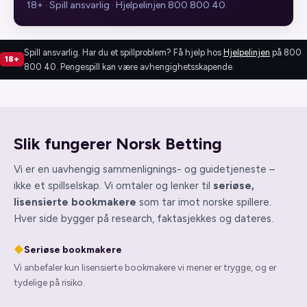
18+ · Spill ansvarlig · Hjelpelinjen 800 800 40.
Spill ansvarlig. Har du et spillproblem? Få hjelp hos
Hjelpelinjen
på 800
18+
800 40. Pengespill kan være avhengighetsskapende.
Slik fungerer Norsk Betting
Vi er en uavhengig sammenlignings- og guidetjeneste –
ikke et spillselskap. Vi omtaler og lenker til
seriøse,
lisensierte bookmakere
som tar imot norske spillere.
Hver side bygger på research, faktasjekkes og dateres.
◆
Seriøse bookmakere
Vi anbefaler kun lisensierte bookmakere vi mener er trygge, og er
tydelige på risiko.