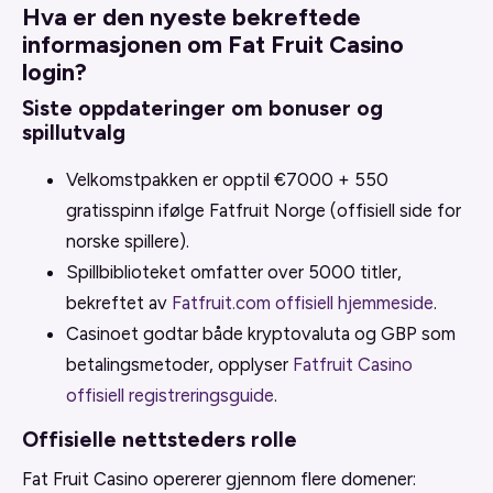
Hva er den nyeste bekreftede
informasjonen om Fat Fruit Casino
login?
Siste oppdateringer om bonuser og
spillutvalg
Velkomstpakken er opptil €7000 + 550
gratisspinn ifølge Fatfruit Norge (offisiell side for
norske spillere).
Spillbiblioteket omfatter over 5000 titler,
bekreftet av
Fatfruit.com offisiell hjemmeside
.
Casinoet godtar både kryptovaluta og GBP som
betalingsmetoder, opplyser
Fatfruit Casino
offisiell registreringsguide
.
Offisielle nettsteders rolle
Fat Fruit Casino opererer gjennom flere domener: