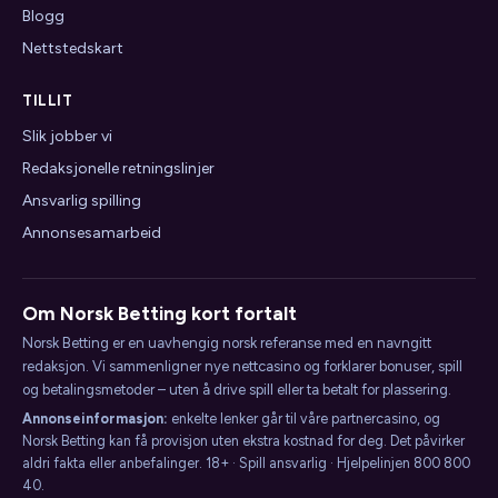
Blogg
Nettstedskart
TILLIT
Slik jobber vi
Redaksjonelle retningslinjer
Ansvarlig spilling
Annonsesamarbeid
Om Norsk Betting kort fortalt
Norsk Betting er en uavhengig norsk referanse med en navngitt
redaksjon. Vi sammenligner nye nettcasino og forklarer bonuser, spill
og betalingsmetoder – uten å drive spill eller ta betalt for plassering.
Annonseinformasjon:
enkelte lenker går til våre partnercasino, og
Norsk Betting kan få provisjon uten ekstra kostnad for deg. Det påvirker
aldri fakta eller anbefalinger. 18+ · Spill ansvarlig · Hjelpelinjen 800 800
40.