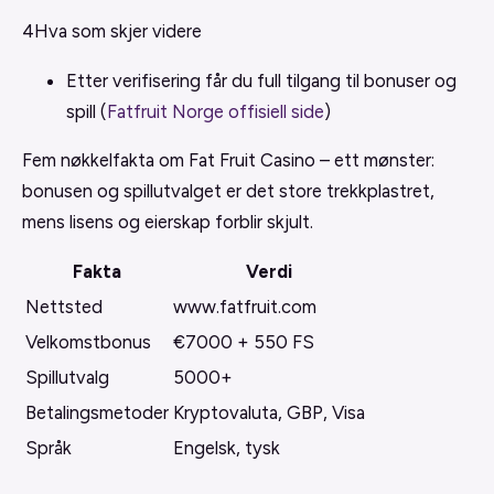
4
Hva som skjer videre
Etter verifisering får du full tilgang til bonuser og
spill (
Fatfruit Norge offisiell side
)
Fem nøkkelfakta om Fat Fruit Casino – ett mønster:
bonusen og spillutvalget er det store trekkplastret,
mens lisens og eierskap forblir skjult.
Fakta
Verdi
Nettsted
www.fatfruit.com
Velkomstbonus
€7000 + 550 FS
Spillutvalg
5000+
Betalingsmetoder
Kryptovaluta, GBP, Visa
Språk
Engelsk, tysk