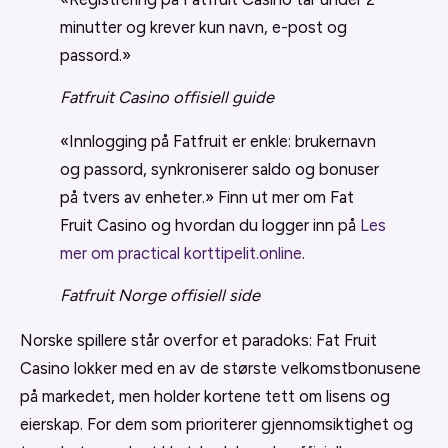
minutter og krever kun navn, e-post og
passord.»
Fatfruit Casino offisiell guide
«Innlogging på Fatfruit er enkle: brukernavn
og passord, synkroniserer saldo og bonuser
på tvers av enheter.» Finn ut mer om Fat
Fruit Casino og hvordan du logger inn på
Les
mer om practical korttipelit.online
.
Fatfruit Norge offisiell side
Norske spillere står overfor et paradoks: Fat Fruit
Casino lokker med en av de største velkomstbonusene
på markedet, men holder kortene tett om lisens og
eierskap. For dem som prioriterer gjennomsiktighet og