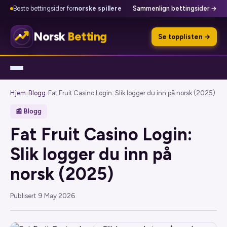
Beste bettingsider for
norske spillere
Sammenlign bettingsider →
Norsk
Betting
Se topplisten →
Hjem
›
Blogg
›
Fat Fruit Casino Login: Slik logger du inn på norsk (2025)
📰 Blogg
Fat Fruit Casino Login:
Slik logger du inn på
norsk (2025)
Publisert 9 May 2026