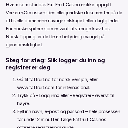
Hvem som står bak Fat Fruit Casino er ikke oppgitt.
Verken «Om oss»-siden eller juridiske dokumenter på de
offisielle domenene navngir selskapet eller daglig leder.
For norske spillere som er vant til strenge krav hos
Norsk Tipping, er dette en betydelig mangel på
gjennomsiktighet.
Steg for steg: Slik logger du inn og
registrerer deg
Gå til fatfruit.no for norsk versjon, eller
www.fatfruit.com for internasjonal.
Trykk på «Logg inn» eller «Registrer» øverst til
høyre.
Fyll inn navn, e-post og passord – hele prosessen
tar under 2 minutter ifølge Fatfruit Casinos
offisielle registreringsguide.