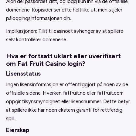
Aldri del passordet ditt, og logg kun inn via de offisielle
domenene. Kopisider ser ofte helt like ut, men stjeler
påloggingsinformasjonen din.
Implikasjonen: Tillit til casinoet avhenger av at spillere
selv kontrollerer domenene.
Hva er fortsatt uklart eller uverifisert
om Fat Fruit Casino login?
Lisensstatus
Ingen lisensinformasjon er offentliggjort på noen av de
offisielle sidene. Hverken fatfruit.no eller fatfruit.com
oppgir tilsynsmyndighet eller lisensnummer. Dette betyr
at spillere ikke har noen ekstern garanti for rettferdig
spill.
Eierskap