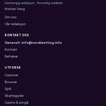
Uavhengig redaksjon · Ansvarlig redaktør:
Kristian Vang
Om oss
Vår redaksjon
KONTAKT OSS
Generelt: info@norskbetting.info
Kontakt
Rettelser
UTFORSK
Casinoer
Bonuser
Spill
Skatteguide
Casino å unngå