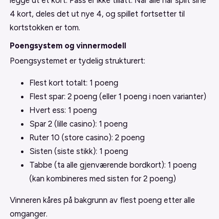
legge ut et kort. Pass er ikke tillatt. Når alle har spilt sine
4 kort, deles det ut nye 4, og spillet fortsetter til
kortstokken er tom.
Poengsystem og vinnermodell
Poengsystemet er tydelig strukturert:
Flest kort totalt: 1 poeng
Flest spar: 2 poeng (eller 1 poeng i noen varianter)
Hvert ess: 1 poeng
Spar 2 (lille casino): 1 poeng
Ruter 10 (store casino): 2 poeng
Sisten (siste stikk): 1 poeng
Tabbe (ta alle gjenværende bordkort): 1 poeng
(kan kombineres med sisten for 2 poeng)
Vinneren kåres på bakgrunn av flest poeng etter alle
omganger.