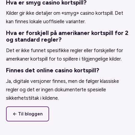
Hva er smyg casino kortspill?
Kilder gir ikke detaljer om «smyg» casino kortspill. Det
kan finnes lokale uoffisielle varianter.
Hva er forskjell på amerikaner kortspill for 2
og standard regler?
Det er ikke funnet spesifikke regler eller forskjeller for
amerikaner kortspill for to spillere i tilgjengelige kilder.
Finnes det online casino kortspill?
Ja, digitale versjoner finnes, men de følger klassiske
regler og det er ingen dokumenterte spesielle
sikkerhetstiltak i kildene.
← Til bloggen