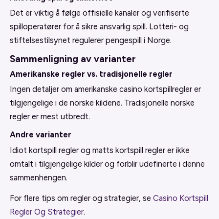
Det er viktig å følge offisielle kanaler og verifiserte
spilloperatører for å sikre ansvarlig spill. Lotteri- og
stiftelsestilsynet regulerer pengespill i Norge.
Sammenligning av varianter
Amerikanske regler vs. tradisjonelle regler
Ingen detaljer om amerikanske casino kortspillregler er
tilgjengelige i de norske kildene. Tradisjonelle norske
regler er mest utbredt.
Andre varianter
Idiot kortspill regler og matts kortspill regler er ikke
omtalt i tilgjengelige kilder og forblir udefinerte i denne
sammenhengen.
For flere tips om regler og strategier, se
Casino Kortspill
Regler Og Strategier
.