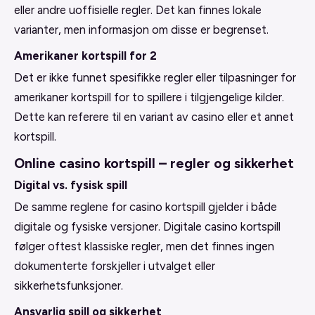
eller andre uoffisielle regler. Det kan finnes lokale
varianter, men informasjon om disse er begrenset.
Amerikaner kortspill for 2
Det er ikke funnet spesifikke regler eller tilpasninger for
amerikaner kortspill for to spillere i tilgjengelige kilder.
Dette kan referere til en variant av casino eller et annet
kortspill.
Online casino kortspill – regler og sikkerhet
Digital vs. fysisk spill
De samme reglene for casino kortspill gjelder i både
digitale og fysiske versjoner. Digitale casino kortspill
følger oftest klassiske regler, men det finnes ingen
dokumenterte forskjeller i utvalget eller
sikkerhetsfunksjoner.
Ansvarlig spill og sikkerhet