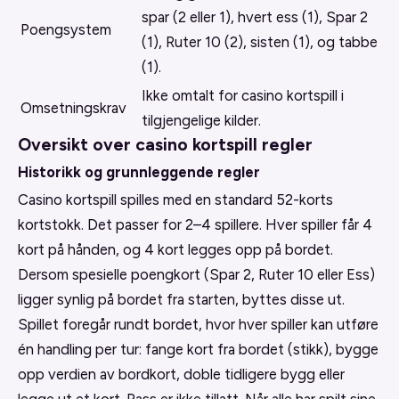
spar (2 eller 1), hvert ess (1), Spar 2
Poengsystem
(1), Ruter 10 (2), sisten (1), og tabbe
(1).
Ikke omtalt for casino kortspill i
Omsetningskrav
tilgjengelige kilder.
Oversikt over casino kortspill regler
Historikk og grunnleggende regler
Casino kortspill spilles med en standard 52-korts
kortstokk. Det passer for 2–4 spillere. Hver spiller får 4
kort på hånden, og 4 kort legges opp på bordet.
Dersom spesielle poengkort (Spar 2, Ruter 10 eller Ess)
ligger synlig på bordet fra starten, byttes disse ut.
Spillet foregår rundt bordet, hvor hver spiller kan utføre
én handling per tur: fange kort fra bordet (stikk), bygge
opp verdien av bordkort, doble tidligere bygg eller