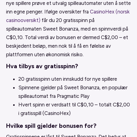
nye spillere prøve et utvalg spilleautomater uten å sette
inn egne penger. Ifølge oversikter fra
CasinoHex (norsk
casinooversikt)
får du 20 gratisspinn på
spilleautomaten Sweet Bonanza, med en spinnverdi på
C$0,10. Total verdi av bonusen er dermed C$2,00 – et
beskjedent beløp, men nok til å få en følelse av
plattformen uten økonomisk risiko.
Hva tilbys av gratisspinn?
20 gratisspinn uten innskudd for nye spillere
Spinnene gjelder på Sweet Bonanza, en populær
spilleautomat fra Pragmatic Play
Hvert spinn er verdsatt til C$0,10 – totalt C$2,00
i gratisspill (CasinoHex)
Hvilke spill gjelder bonusen for?
Gratisspinnene er låst til Sweet Bonanza. Det betyr at