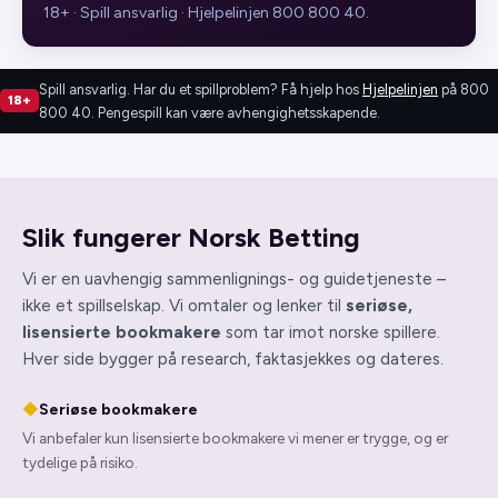
18+ · Spill ansvarlig · Hjelpelinjen 800 800 40.
Spill ansvarlig. Har du et spillproblem? Få hjelp hos
Hjelpelinjen
på 800
18+
800 40. Pengespill kan være avhengighetsskapende.
Slik fungerer Norsk Betting
Vi er en uavhengig sammenlignings- og guidetjeneste –
ikke et spillselskap. Vi omtaler og lenker til
seriøse,
lisensierte bookmakere
som tar imot norske spillere.
Hver side bygger på research, faktasjekkes og dateres.
◆
Seriøse bookmakere
Vi anbefaler kun lisensierte bookmakere vi mener er trygge, og er
tydelige på risiko.