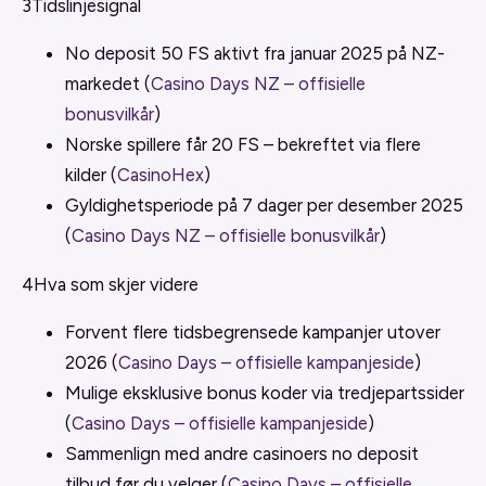
3
Tidslinjesignal
No deposit 50 FS aktivt fra januar 2025 på NZ-
markedet (
Casino Days NZ – offisielle
bonusvilkår
)
Norske spillere får 20 FS – bekreftet via flere
kilder (
CasinoHex
)
Gyldighetsperiode på 7 dager per desember 2025
(
Casino Days NZ – offisielle bonusvilkår
)
4
Hva som skjer videre
Forvent flere tidsbegrensede kampanjer utover
2026 (
Casino Days – offisielle kampanjeside
)
Mulige eksklusive bonus koder via tredjepartssider
(
Casino Days – offisielle kampanjeside
)
Sammenlign med andre casinoers no deposit
tilbud før du velger (
Casino Days – offisielle