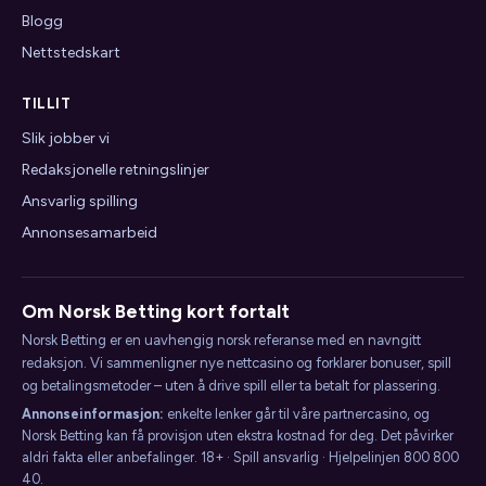
Blogg
Nettstedskart
TILLIT
Slik jobber vi
Redaksjonelle retningslinjer
Ansvarlig spilling
Annonsesamarbeid
Om Norsk Betting kort fortalt
Norsk Betting er en uavhengig norsk referanse med en navngitt
redaksjon. Vi sammenligner nye nettcasino og forklarer bonuser, spill
og betalingsmetoder – uten å drive spill eller ta betalt for plassering.
Annonseinformasjon:
enkelte lenker går til våre partnercasino, og
Norsk Betting kan få provisjon uten ekstra kostnad for deg. Det påvirker
aldri fakta eller anbefalinger. 18+ · Spill ansvarlig · Hjelpelinjen 800 800
40.