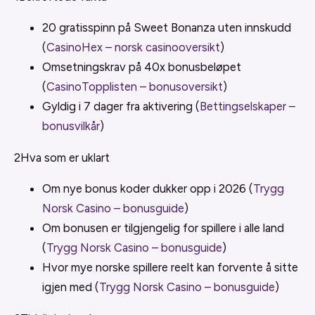
20 gratisspinn på Sweet Bonanza uten innskudd
(
CasinoHex – norsk casinooversikt
)
Omsetningskrav på 40x bonusbeløpet
(
CasinoTopplisten – bonusoversikt
)
Gyldig i 7 dager fra aktivering (
Bettingselskaper –
bonusvilkår
)
2
Hva som er uklart
Om nye bonus koder dukker opp i 2026 (
Trygg
Norsk Casino – bonusguide
)
Om bonusen er tilgjengelig for spillere i alle land
(
Trygg Norsk Casino – bonusguide
)
Hvor mye norske spillere reelt kan forvente å sitte
igjen med (
Trygg Norsk Casino – bonusguide
)