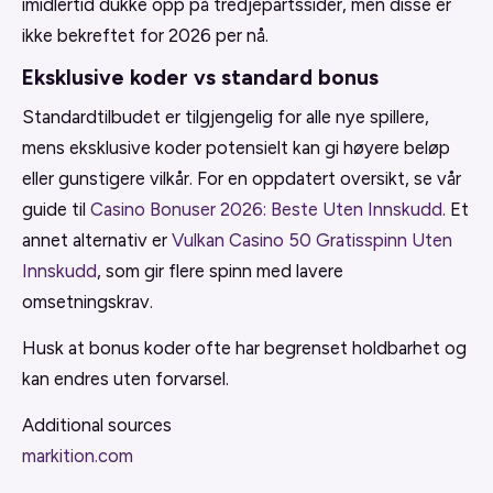
imidlertid dukke opp på tredjepartssider, men disse er
ikke bekreftet for 2026 per nå.
Eksklusive koder vs standard bonus
Standardtilbudet er tilgjengelig for alle nye spillere,
mens eksklusive koder potensielt kan gi høyere beløp
eller gunstigere vilkår. For en oppdatert oversikt, se vår
guide til
Casino Bonuser 2026: Beste Uten Innskudd
. Et
annet alternativ er
Vulkan Casino 50 Gratisspinn Uten
Innskudd
, som gir flere spinn med lavere
omsetningskrav.
Husk at bonus koder ofte har begrenset holdbarhet og
kan endres uten forvarsel.
Additional sources
markition.com