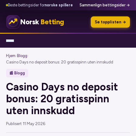
Beste bettingsider for
norske spillere
Sammenlign bettingsider →
Norsk
Betting
Se topplisten →
Hjem
›
Blogg
›
Casino Days no deposit bonus: 20 gratisspinn uten innskudd
📰 Blogg
Casino Days no deposit
bonus: 20 gratisspinn
uten innskudd
Publisert 11 May 2026