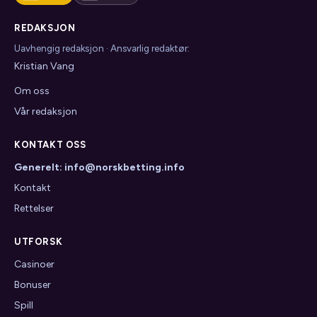
REDAKSJON
Uavhengig redaksjon · Ansvarlig redaktør:
Kristian Vang
Om oss
Vår redaksjon
KONTAKT OSS
Generelt: info@norskbetting.info
Kontakt
Rettelser
UTFORSK
Casinoer
Bonuser
Spill