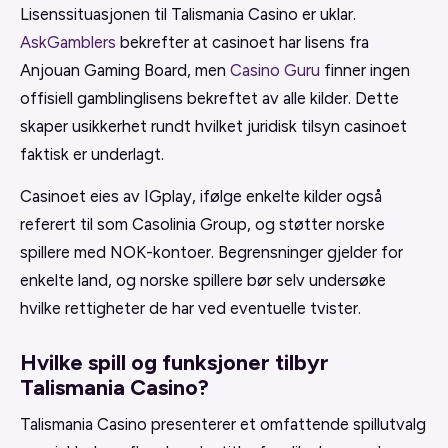
Lisenssituasjonen til Talismania Casino er uklar.
AskGamblers
bekrefter at casinoet har lisens fra
Anjouan Gaming Board, men
Casino Guru
finner ingen
offisiell gamblinglisens bekreftet av alle kilder. Dette
skaper usikkerhet rundt hvilket juridisk tilsyn casinoet
faktisk er underlagt.
Casinoet eies av IGplay, ifølge enkelte kilder også
referert til som Casolinia Group, og støtter norske
spillere med NOK-kontoer. Begrensninger gjelder for
enkelte land, og norske spillere bør selv undersøke
hvilke rettigheter de har ved eventuelle tvister.
Hvilke spill og funksjoner tilbyr
Talismania Casino?
Talismania Casino presenterer et omfattende spillutvalg