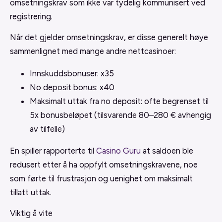
omsetningskrav som ikke var tydelig kommunisert ved
registrering.
Når det gjelder omsetningskrav, er disse generelt høye
sammenlignet med mange andre nettcasinoer:
Innskuddsbonuser: x35
No deposit bonus: x40
Maksimalt uttak fra no deposit: ofte begrenset til
5x bonusbeløpet (tilsvarende 80–280 € avhengig
av tilfelle)
En spiller rapporterte til
Casino Guru
at saldoen ble
redusert etter å ha oppfylt omsetningskravene, noe
som førte til frustrasjon og uenighet om maksimalt
tillatt uttak.
Viktig å vite