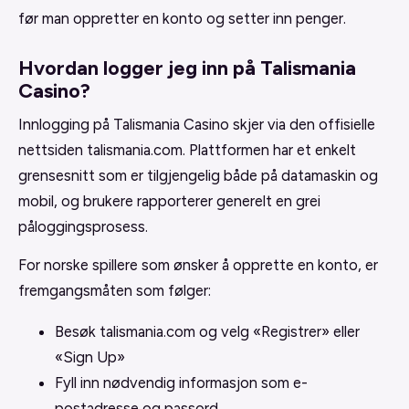
før man oppretter en konto og setter inn penger.
Hvordan logger jeg inn på Talismania
Casino?
Innlogging på Talismania Casino skjer via den offisielle
nettsiden talismania.com. Plattformen har et enkelt
grensesnitt som er tilgjengelig både på datamaskin og
mobil, og brukere rapporterer generelt en grei
påloggingsprosess.
For norske spillere som ønsker å opprette en konto, er
fremgangsmåten som følger:
Besøk talismania.com og velg «Registrer» eller
«Sign Up»
Fyll inn nødvendig informasjon som e-
postadresse og passord