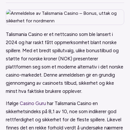
Talismania Casino er et nettcasino som ble lansert i
2024 og har raskt fått oppmerksomhet blant norske
spillere. Med et bredt spillutvalg, ulike bonustilbud og
støtte for norske kroner (NOK) presenterer
plattformen seg som et moderne alternativ i det norske
casino-markedet. Denne anmeldelsen gir en grundig
gjennomgang av casinoets tilbud, sikkerhet og ikke
minst hva faktiske brukere opplever.
Ifølge
Casino Guru
har Talismania Casino en
sikkerhetsindeks på 8,1 av 10, noe som indikerer god
rettferdighet og sikkerhet for de fleste spillere. Likevel
finnes det en rekke forhold verdt å undersøke nærmere