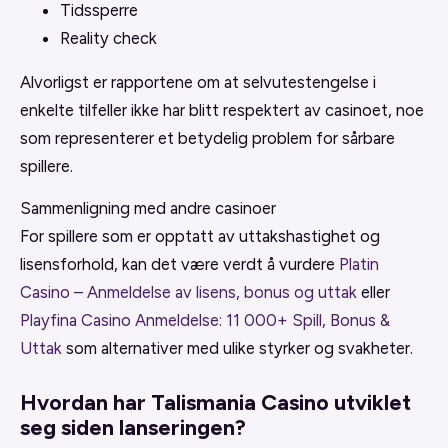
Tidssperre
Reality check
Alvorligst er rapportene om at selvutestengelse i
enkelte tilfeller ikke har blitt respektert av casinoet, noe
som representerer et betydelig problem for sårbare
spillere.
Sammenligning med andre casinoer
For spillere som er opptatt av uttakshastighet og
lisensforhold, kan det være verdt å vurdere
Platin
Casino – Anmeldelse av lisens, bonus og uttak
eller
Playfina Casino Anmeldelse: 11 000+ Spill, Bonus &
Uttak
som alternativer med ulike styrker og svakheter.
Hvordan har Talismania Casino utviklet
seg siden lanseringen?