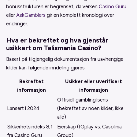
bonusstrukturen er begrenset, da verken
Casino Guru
eller
AskGamblers
gir en komplett kronologi over
endringer.
Hva er bekreftet og hva gjenstår
usikkert om Talismania Casino?
Basert på tilgjengelig dokumentasjon fra uavhengige
kilder kan følgende inndeling gjøres:
Bekreftet
Usikker eller uverifisert
informasjon
informasjon
Offisiell gamblinglisens
Lansert i 2024
(bekreftet av noen kilder, ikke
alle)
Sikkerhetsindeks 8,1
Eierskap (IGplay vs. Casolinia
fra Casino Guru
Group)