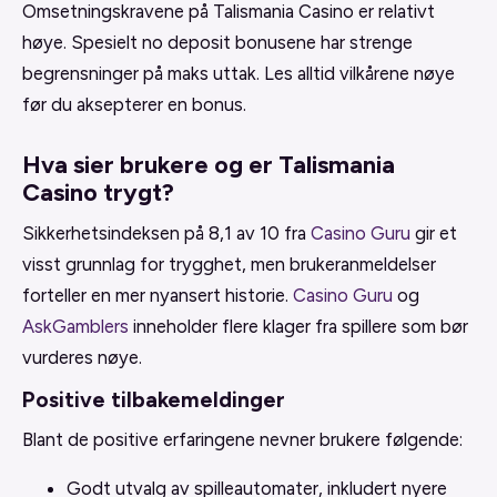
Omsetningskravene på Talismania Casino er relativt
høye. Spesielt no deposit bonusene har strenge
begrensninger på maks uttak. Les alltid vilkårene nøye
før du aksepterer en bonus.
Hva sier brukere og er Talismania
Casino trygt?
Sikkerhetsindeksen på 8,1 av 10 fra
Casino Guru
gir et
visst grunnlag for trygghet, men brukeranmeldelser
forteller en mer nyansert historie.
Casino Guru
og
AskGamblers
inneholder flere klager fra spillere som bør
vurderes nøye.
Positive tilbakemeldinger
Blant de positive erfaringene nevner brukere følgende:
Godt utvalg av spilleautomater, inkludert nyere