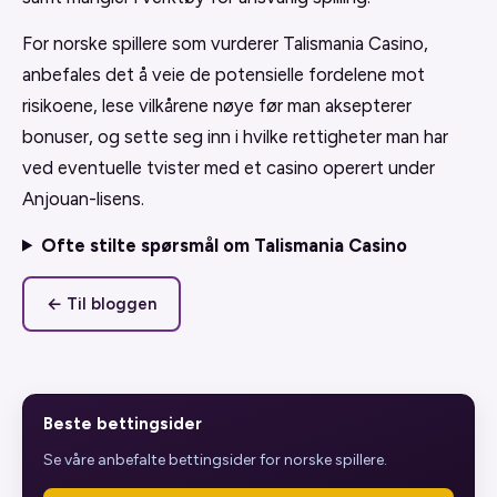
For norske spillere som vurderer Talismania Casino,
anbefales det å veie de potensielle fordelene mot
risikoene, lese vilkårene nøye før man aksepterer
bonuser, og sette seg inn i hvilke rettigheter man har
ved eventuelle tvister med et casino operert under
Anjouan-lisens.
Ofte stilte spørsmål om Talismania Casino
← Til bloggen
Beste bettingsider
Se våre anbefalte bettingsider for norske spillere.