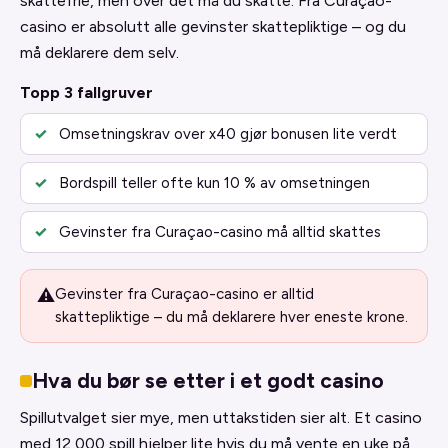
skattefrie, men over det må du skatte. Fra Curaçao-
casino er absolutt alle gevinster skattepliktige – og du
må deklarere dem selv.
Topp 3 fallgruver
Omsetningskrav over x40 gjør bonusen lite verdt
Bordspill teller ofte kun 10 % av omsetningen
Gevinster fra Curaçao-casino må alltid skattes
⚠️
Gevinster fra Curaçao-casino er alltid
skattepliktige – du må deklarere hver eneste krone.
Hva du bør se etter i et godt casino
Spillutvalget sier mye, men uttakstiden sier alt. Et casino
med 12 000 spill hjelper lite hvis du må vente en uke på