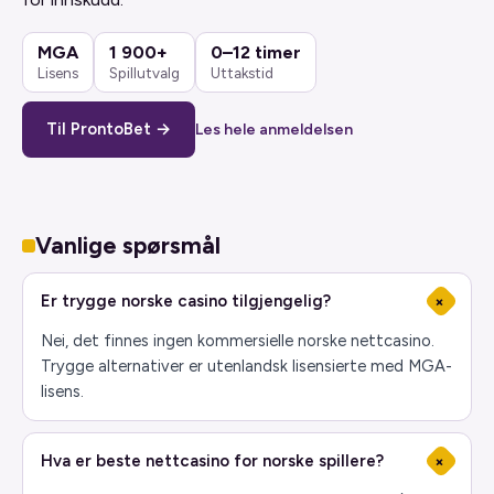
MGA
1 900+
0–12 timer
Lisens
Spillutvalg
Uttakstid
Til ProntoBet →
Les hele anmeldelsen
Vanlige spørsmål
+
Er trygge norske casino tilgjengelig?
Nei, det finnes ingen kommersielle norske nettcasino.
Trygge alternativer er utenlandsk lisensierte med MGA-
lisens.
+
Hva er beste nettcasino for norske spillere?