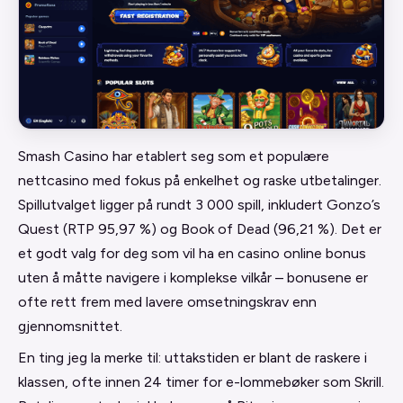
Smash Casino har etablert seg som et populære
nettcasino med fokus på enkelhet og raske utbetalinger.
Spillutvalget ligger på rundt 3 000 spill, inkludert Gonzo’s
Quest (RTP 95,97 %) og Book of Dead (96,21 %). Det er
et godt valg for deg som vil ha en casino online bonus
uten å måtte navigere i komplekse vilkår – bonusene er
ofte rett frem med lavere omsetningskrav enn
gjennomsnittet.
En ting jeg la merke til: uttakstiden er blant de raskere i
klassen, ofte innen 24 timer for e-lommebøker som Skrill.