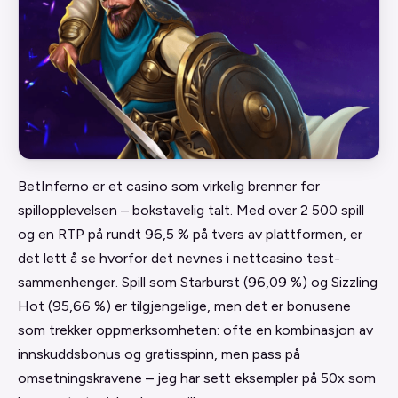
BetInferno er et casino som virkelig brenner for
spillopplevelsen – bokstavelig talt. Med over 2 500 spill
og en RTP på rundt 96,5 % på tvers av plattformen, er
det lett å se hvorfor det nevnes i nettcasino test-
sammenhenger. Spill som Starburst (96,09 %) og Sizzling
Hot (95,66 %) er tilgjengelige, men det er bonusene
som trekker oppmerksomheten: ofte en kombinasjon av
innskuddsbonus og gratisspinn, men pass på
omsetningskravene – jeg har sett eksempler på 50x som