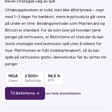
krever strategisk valg av spill.
Uttaksopplevelsen er solid, men ikke alltid lynrask – regn
med 1–3 dager for bankkort, mens kryptovaluta går unna
på under en time. Betalingsmetoder som Mastercard og
Bitcoin er standard. For de som lurer på hvordan tjene
penger på nettcasino, er BetInferno et sted der du kan
teste strategier med lavinnsats-spill uten å risikere for
mye. Plattformen er fullt mobiloptimalisert, så du kan
spille på nettcasino gratis i demomodus før du setter inn
penger.
MGA
2 500+
96,5 %
Lisens
Spillutvalg
RTP
Til BetInferno →
Les hele anmeldelsen