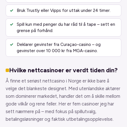
Bruk Trustly eller Vipps for uttak under 24 timer.
Spill kun med penger du har råd til å tape – sett en
grense på forhånd.
Deklarer gevinster fra Curaçao-casino – og
gevinster over 10 000 kr fra MGA-casino.
Hvilke nettcasinoer er verdt tiden din?
Å finne et seriøst nettcasino i Norge er ikke bare å
velge det blankeste designet. Med utenlandske aktører
som dominerer markedet, handler det om å skille mellom
gode vilkår og rene feller. Her er fem casinoer jeg har
sett nærmere på – med fokus på spillutvalg,
betalingsløsninger og faktisk utbetalingsopplevelse.