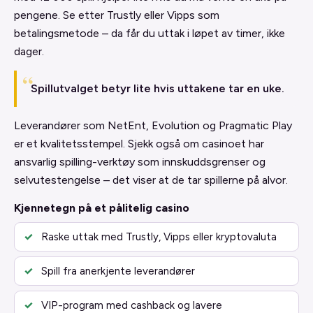
pengene. Se etter Trustly eller Vipps som
betalingsmetode – da får du uttak i løpet av timer, ikke
dager.
Spillutvalget betyr lite hvis uttakene tar en uke.
Leverandører som NetEnt, Evolution og Pragmatic Play
er et kvalitetsstempel. Sjekk også om casinoet har
ansvarlig spilling-verktøy som innskuddsgrenser og
selvutestengelse – det viser at de tar spillerne på alvor.
Kjennetegn på et pålitelig casino
Raske uttak med Trustly, Vipps eller kryptovaluta
Spill fra anerkjente leverandører
VIP-program med cashback og lavere