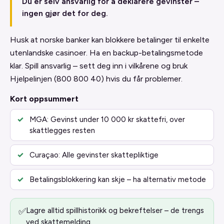
Du er selv ansvarlig for å deklarere gevinster –
ingen gjør det for deg.
Husk at norske banker kan blokkere betalinger til enkelte
utenlandske casinoer. Ha en backup-betalingsmetode
klar. Spill ansvarlig – sett deg inn i vilkårene og bruk
Hjelpelinjen (800 800 40) hvis du får problemer.
Kort oppsummert
MGA: Gevinst under 10 000 kr skattefri, over
skattlegges resten
Curaçao: Alle gevinster skattepliktige
Betalingsblokkering kan skje – ha alternativ metode
✅
Lagre alltid spillhistorikk og bekreftelser – de trengs
ved skattemelding.