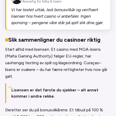
Ansvarlig for fakta & lisens
Vi har testet uttak, lest bonusvilkår og verifisert
lisenser hos hvert casino vi anbefaler. Ingen
sponsing – pengene våre står på spill slik dine gjør.
Slik sammenligner du casinoer riktig
Start alltid med lisensen. Et casino med MGA-lisens
(Malta Gaming Authority) følger EU-regler, har
uavhengig testing av spill og klageordning. Curaçao-
lisens er svakere – du har færre rettigheter hvis noe går
galt.
Lisensen er det første du sjekker – alt annet
kommer i andre rekke.
Deretter ser du på bonusvilkårene. Et tilbud på 100 %