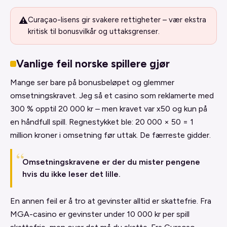
⚠️
Curaçao-lisens gir svakere rettigheter – vær ekstra
kritisk til bonusvilkår og uttaksgrenser.
Vanlige feil norske spillere gjør
Mange ser bare på bonusbeløpet og glemmer
omsetningskravet. Jeg så et casino som reklamerte med
300 % opptil 20 000 kr – men kravet var x50 og kun på
en håndfull spill. Regnestykket ble: 20 000 × 50 = 1
million kroner i omsetning før uttak. De færreste gidder.
Omsetningskravene er der du mister pengene
hvis du ikke leser det lille.
En annen feil er å tro at gevinster alltid er skattefrie. Fra
MGA-casino er gevinster under 10 000 kr per spill