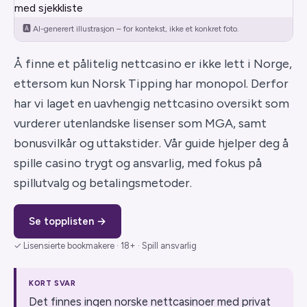
🅰️ AI-generert illustrasjon – for kontekst, ikke et konkret foto.
Å finne et pålitelig nettcasino er ikke lett i Norge,
ettersom kun Norsk Tipping har monopol. Derfor
har vi laget en uavhengig nettcasino oversikt som
vurderer utenlandske lisenser som MGA, samt
bonusvilkår og uttakstider. Vår guide hjelper deg å
spille casino trygt og ansvarlig, med fokus på
spillutvalg og betalingsmetoder.
Se topplisten →
✓ Lisensierte bookmakere · 18+ · Spill ansvarlig
KORT SVAR
Det finnes ingen norske nettcasinoer med privat