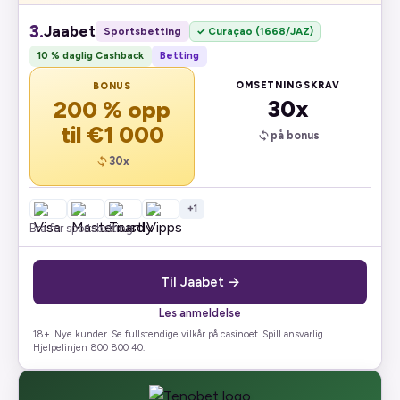
3.
Jaabet
✓ Curaçao (1668/JAZ)
Sportsbetting
10 % daglig Cashback
Betting
OMSETNINGSKRAV
BONUS
30x
200 % opp
til €1 000
på bonus
30x
+1
Bra for sportsbetting
Til Jaabet →
Les anmeldelse
18+. Nye kunder. Se fullstendige vilkår på casinoet. Spill ansvarlig.
Hjelpelinjen 800 800 40.