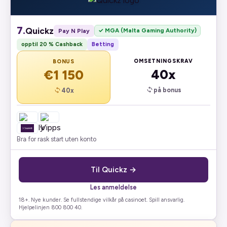
7.
Quickz
✓ MGA (Malta Gaming Authority)
Pay N Play
opptil 20 % Cashback
Betting
OMSETNINGSKRAV
BONUS
40x
€1 150
på bonus
40x
Bra for rask start uten konto
Til Quickz →
Les anmeldelse
18+. Nye kunder. Se fullstendige vilkår på casinoet. Spill ansvarlig.
Hjelpelinjen 800 800 40.