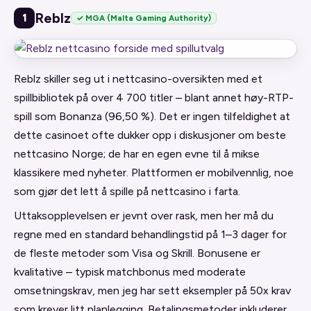
Reblz
1
✓ MGA (Malta Gaming Authority)
Reblz skiller seg ut i nettcasino-oversikten med et
spillbibliotek på over 4 700 titler – blant annet høy-RTP-
spill som Bonanza (96,50 %). Det er ingen tilfeldighet at
dette casinoet ofte dukker opp i diskusjoner om beste
nettcasino Norge; de har en egen evne til å mikse
klassikere med nyheter. Plattformen er mobilvennlig, noe
som gjør det lett å spille på nettcasino i farta.
Uttaksopplevelsen er jevnt over rask, men her må du
regne med en standard behandlingstid på 1–3 dager for
de fleste metoder som Visa og Skrill. Bonusene er
kvalitative – typisk matchbonus med moderate
omsetningskrav, men jeg har sett eksempler på 50x krav
som krever litt planlegging. Betalingsmetoder inkluderer