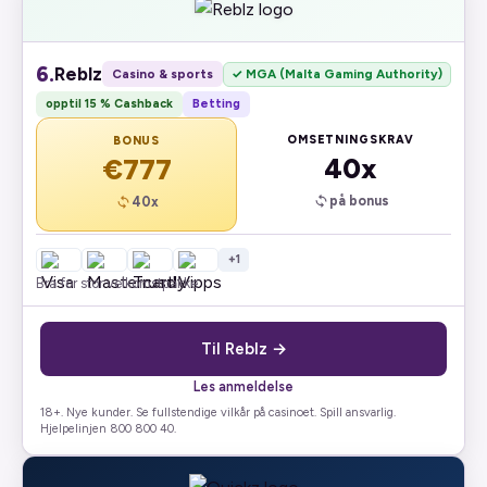
6.
Reblz
✓ MGA (Malta Gaming Authority)
Casino & sports
opptil 15 % Cashback
Betting
OMSETNINGSKRAV
BONUS
40x
€777
på bonus
40x
+1
Bra for stor velkomstpakke
Til Reblz →
Les anmeldelse
18+. Nye kunder. Se fullstendige vilkår på casinoet. Spill ansvarlig.
Hjelpelinjen 800 800 40.