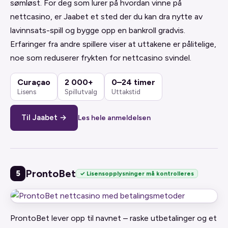
sømløst. For deg som lurer på hvordan vinne på
nettcasino, er Jaabet et sted der du kan dra nytte av
lavinnsats-spill og bygge opp en bankroll gradvis.
Erfaringer fra andre spillere viser at uttakene er pålitelige,
noe som reduserer frykten for nettcasino svindel.
Curaçao
2 000+
0–24 timer
Lisens
Spillutvalg
Uttakstid
Til Jaabet →
Les hele anmeldelsen
ProntoBet
5
✓ Lisensopplysninger må kontrolleres
ProntoBet lever opp til navnet – raske utbetalinger og et