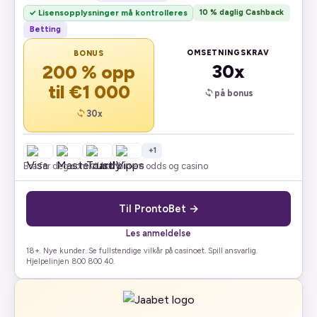
✓ Lisensopplysninger må kontrolleres
10 % daglig Cashback
Betting
OMSETNINGSKRAV
BONUS
30x
200 % opp
til €1 000
på bonus
30x
+1
Bra for deg som vil kombinere odds og casino
Til ProntoBet →
Les anmeldelse
18+. Nye kunder. Se fullstendige vilkår på casinoet. Spill ansvarlig.
Hjelpelinjen 800 800 40.