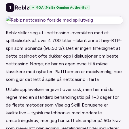
Reblz
1
✓ MGA (Malta Gaming Authority)
Reblz skiller seg ut i nettcasino-oversikten med et
spillbibliotek på over 4 700 titler – blant annet høy-RTP-
spill som Bonanza (96,50 %). Det er ingen tilfeldighet at
dette casinoet ofte dukker opp i diskusjoner om beste
nettcasino Norge; de har en egen evne til å mikse
klassikere med nyheter. Plattformen er mobilvennlig, noe
som gjør det lett å spille på nettcasino i farta.
Uttaksopplevelsen er jevnt over rask, men her må du
regne med en standard behandlingstid på 1–3 dager for
de fleste metoder som Visa og Skrill. Bonusene er
kvalitative – typisk matchbonus med moderate
omsetningskrav, men jeg har sett eksempler på 50x krav
som krever litt planlegging. Betalingsmetoder inkluderer