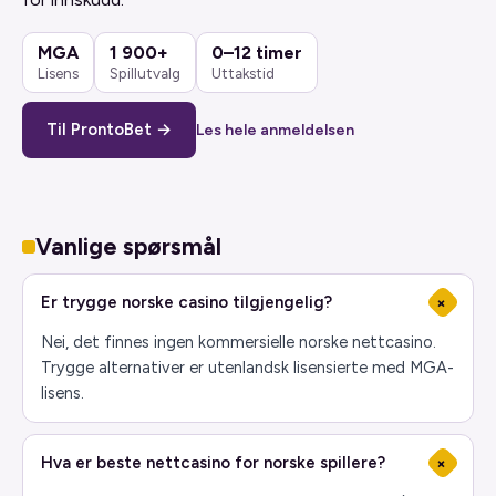
MGA
1 900+
0–12 timer
Lisens
Spillutvalg
Uttakstid
Til ProntoBet →
Les hele anmeldelsen
Vanlige spørsmål
+
Er trygge norske casino tilgjengelig?
Nei, det finnes ingen kommersielle norske nettcasino.
Trygge alternativer er utenlandsk lisensierte med MGA-
lisens.
+
Hva er beste nettcasino for norske spillere?