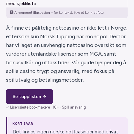
🅰️ AI-generert illustrasjon – for kontekst, ikke et konkret foto.
Å finne et pålitelig nettcasino er ikke lett i Norge,
ettersom kun Norsk Tipping har monopol. Derfor
har vi laget en uavhengig nettcasino oversikt som
vurderer utenlandske lisenser som MGA, samt
bonusvilkår og uttakstider. Vår guide hjelper deg å
spille casino trygt og ansvarlig, med fokus på
spillutvalg og betalingsmetoder.
Se topplisten →
✓ Lisensierte bookmakere · 18+ · Spill ansvarlig
KORT SVAR
Det finnes ingen norske nettcasinoer med privat