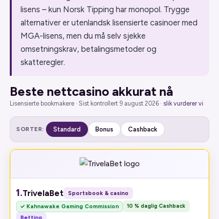
lisens – kun Norsk Tipping har monopol. Trygge
alternativer er utenlandsk lisensierte casinoer med
MGA-lisens, men du må selv sjekke
omsetningskrav, betalingsmetoder og
skatteregler.
Beste nettcasino akkurat nå
Lisensierte bookmakere · Sist kontrollert 9 august 2026 ·
slik vurderer vi
SORTER:
Standard
Bonus
Cashback
1.
TrivelaBet
Sportsbook & casino
✓ Kahnawake Gaming Commission
10 % daglig Cashback
Betting