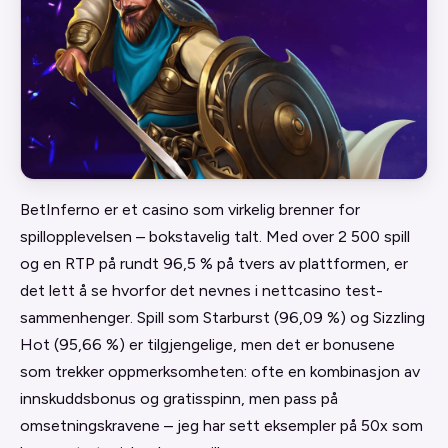
BetInferno er et casino som virkelig brenner for
spillopplevelsen – bokstavelig talt. Med over 2 500 spill
og en RTP på rundt 96,5 % på tvers av plattformen, er
det lett å se hvorfor det nevnes i nettcasino test-
sammenhenger. Spill som Starburst (96,09 %) og Sizzling
Hot (95,66 %) er tilgjengelige, men det er bonusene
som trekker oppmerksomheten: ofte en kombinasjon av
innskuddsbonus og gratisspinn, men pass på
omsetningskravene – jeg har sett eksempler på 50x som