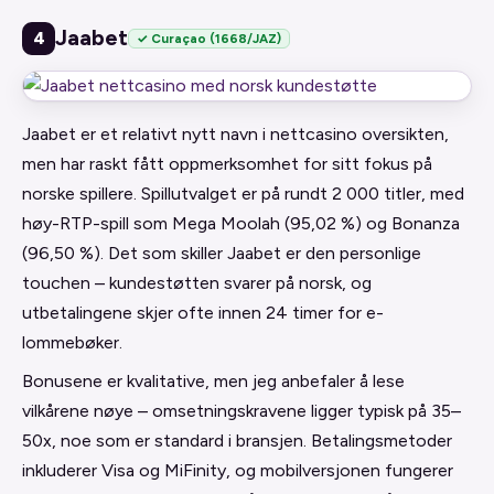
Jaabet
4
✓ Curaçao (1668/JAZ)
Jaabet er et relativt nytt navn i nettcasino oversikten,
men har raskt fått oppmerksomhet for sitt fokus på
norske spillere. Spillutvalget er på rundt 2 000 titler, med
høy-RTP-spill som Mega Moolah (95,02 %) og Bonanza
(96,50 %). Det som skiller Jaabet er den personlige
touchen – kundestøtten svarer på norsk, og
utbetalingene skjer ofte innen 24 timer for e-
lommebøker.
Bonusene er kvalitative, men jeg anbefaler å lese
vilkårene nøye – omsetningskravene ligger typisk på 35–
50x, noe som er standard i bransjen. Betalingsmetoder
inkluderer Visa og MiFinity, og mobilversjonen fungerer