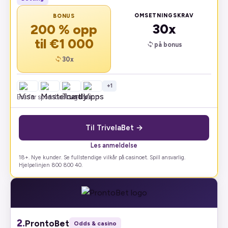
OMSETNINGSKRAV
BONUS
30x
200 % opp
til €1 000
på bonus
30x
+1
Bra for sportsbook og casino
Til TrivelaBet →
Les anmeldelse
18+. Nye kunder. Se fullstendige vilkår på casinoet. Spill ansvarlig.
Hjelpelinjen 800 800 40.
2.
ProntoBet
Odds & casino