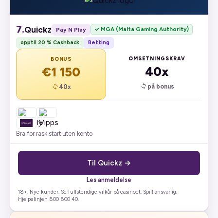
7.
Quickz
✓ MGA (Malta Gaming Authority)
Pay N Play
opptil 20 % Cashback
Betting
OMSETNINGSKRAV
BONUS
40x
€1 150
på bonus
40x
Bra for rask start uten konto
Til Quickz →
Les anmeldelse
18+. Nye kunder. Se fullstendige vilkår på casinoet. Spill ansvarlig.
Hjelpelinjen 800 800 40.