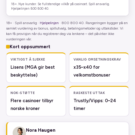
18+. Nye kunder. Se fullstendige vilkår på casinoet. Spill ansvarlig.
Hjelpelinjen 800 800 40.
18+ · Spill ansvarlig ·
Hjelpelinjen
· 800 800 40. Rangeringen bygger på en
samlet vurdering av bonus, spillutvalg, betalingsmetoder og uttakstider. Vi
kan få provisjon når du registrerer deg via lenkene – det påvirker ikke
vurderingen vår.
Kort oppsummert
VIKTIGST Å SJEKKE
VANLIG OMSETNINGSKRAV
Lisens (MGA gir best
x35–x40 for
beskyttelse)
velkomstbonuser
NOK-STØTTE
RASKESTE UTTAK
Flere casinoer tilbyr
Trustly/Vipps: 0–24
norske kroner
timer
Nora Haugen