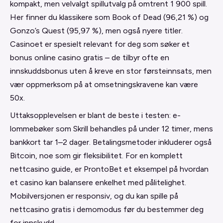
kompakt, men velvalgt spillutvalg på omtrent 1 900 spill.
Her finner du klassikere som Book of Dead (96,21 %) og
Gonzo’s Quest (95,97 %), men også nyere titler.
Casinoet er spesielt relevant for deg som søker et
bonus online casino gratis – de tilbyr ofte en
innskuddsbonus uten å kreve en stor førsteinnsats, men
vær oppmerksom på at omsetningskravene kan være
50x.
Uttaksopplevelsen er blant de beste i testen: e-
lommebøker som Skrill behandles på under 12 timer, mens
bankkort tar 1–2 dager. Betalingsmetoder inkluderer også
Bitcoin, noe som gir fleksibilitet. For en komplett
nettcasino guide, er ProntoBet et eksempel på hvordan
et casino kan balansere enkelhet med pålitelighet.
Mobilversjonen er responsiv, og du kan spille på
nettcasino gratis i demomodus før du bestemmer deg
for innskudd.