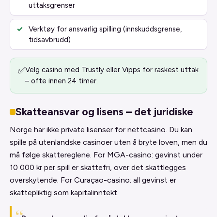
uttaksgrenser
Verktøy for ansvarlig spilling (innskuddsgrense,
tidsavbrudd)
✅
Velg casino med Trustly eller Vipps for raskest uttak
– ofte innen 24 timer.
Skatteansvar og lisens – det juridiske
Norge har ikke private lisenser for nettcasino. Du kan
spille på utenlandske casinoer uten å bryte loven, men du
må følge skattereglene. For MGA-casino: gevinst under
10 000 kr per spill er skattefri, over det skattlegges
overskytende. For Curaçao-casino: all gevinst er
skattepliktig som kapitalinntekt.