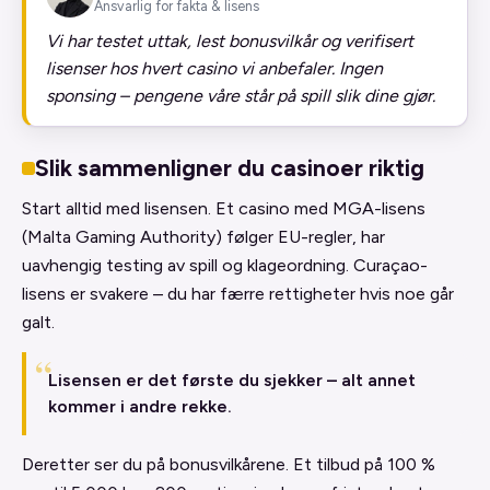
Ansvarlig for fakta & lisens
Vi har testet uttak, lest bonusvilkår og verifisert
lisenser hos hvert casino vi anbefaler. Ingen
sponsing – pengene våre står på spill slik dine gjør.
Slik sammenligner du casinoer riktig
Start alltid med lisensen. Et casino med MGA-lisens
(Malta Gaming Authority) følger EU-regler, har
uavhengig testing av spill og klageordning. Curaçao-
lisens er svakere – du har færre rettigheter hvis noe går
galt.
Lisensen er det første du sjekker – alt annet
kommer i andre rekke.
Deretter ser du på bonusvilkårene. Et tilbud på 100 %