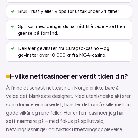
Bruk Trustly eller Vipps for uttak under 24 timer.
Spill kun med penger du har råd til å tape – sett en
grense på forhånd.
Deklarer gevinster fra Curaçao-casino – og
gevinster over 10 000 kr fra MGA-casino.
Hvilke nettcasinoer er verdt tiden din?
Å finne et seriøst nettcasino i Norge er ikke bare å
velge det blankeste designet. Med utenlandske aktører
som dominerer markedet, handler det om å skille mellom
gode vilkår og rene feller. Her er fem casinoer jeg har
sett nærmere på – med fokus på spillutvalg,
betalingsløsninger og faktisk utbetalingsopplevelse.