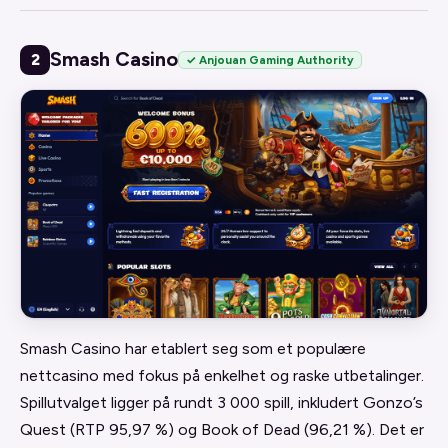
Smash Casino
2
✓ Anjouan Gaming Authority
Smash Casino har etablert seg som et populære
nettcasino med fokus på enkelhet og raske utbetalinger.
Spillutvalget ligger på rundt 3 000 spill, inkludert Gonzo’s
Quest (RTP 95,97 %) og Book of Dead (96,21 %). Det er