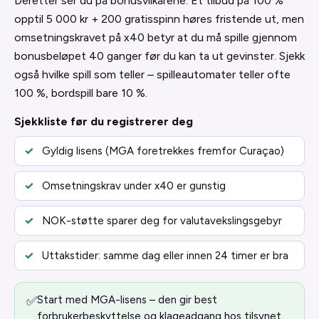
Deretter ser du på bonusvilkårene. Et tilbud på 100 %
opptil 5 000 kr + 200 gratisspinn høres fristende ut, men
omsetningskravet på x40 betyr at du må spille gjennom
bonusbeløpet 40 ganger før du kan ta ut gevinster. Sjekk
også hvilke spill som teller – spilleautomater teller ofte
100 %, bordspill bare 10 %.
Sjekkliste før du registrerer deg
Gyldig lisens (MGA foretrekkes fremfor Curaçao)
Omsetningskrav under x40 er gunstig
NOK-støtte sparer deg for valutavekslingsgebyr
Uttakstider: samme dag eller innen 24 timer er bra
✅
Start med MGA-lisens – den gir best
forbrukerbeskyttelse og klageadgang hos tilsynet.