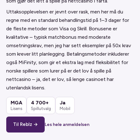
som gjør det lett å spille på nettcasino i farta.
Uttaksopplevelsen er jevnt over rask, men her må du
regne med en standard behandlingstid på 1–3 dager for
de fleste metoder som Visa og Skrill. Bonusene er
kvalitative – typisk matchbonus med moderate
omsetningskrav, men jeg har sett eksempler på 50x krav
som krever litt planlegging. Betalingsmetoder inkluderer
også MiFinity, som gir et ekstra lag med fleksibilitet for
norske spillere som lurer på er det lov å spille på
nettcasino – ja, det er lov, så lenge casinoet har
utenlandsk lisens.
MGA
4 700+
Ja
Lisens
Spillutvalg
Mobil
Til Reblz →
Les hele anmeldelsen