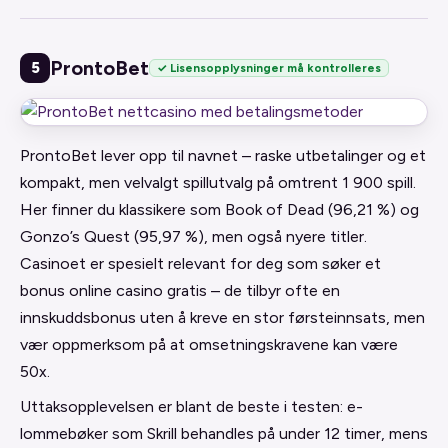
ProntoBet
5
✓ Lisensopplysninger må kontrolleres
ProntoBet lever opp til navnet – raske utbetalinger og et
kompakt, men velvalgt spillutvalg på omtrent 1 900 spill.
Her finner du klassikere som Book of Dead (96,21 %) og
Gonzo’s Quest (95,97 %), men også nyere titler.
Casinoet er spesielt relevant for deg som søker et
bonus online casino gratis – de tilbyr ofte en
innskuddsbonus uten å kreve en stor førsteinnsats, men
vær oppmerksom på at omsetningskravene kan være
50x.
Uttaksopplevelsen er blant de beste i testen: e-
lommebøker som Skrill behandles på under 12 timer, mens