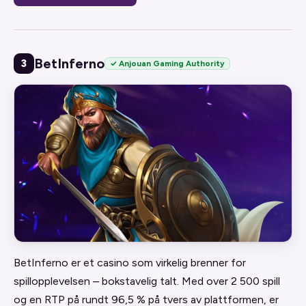
BetInferno
3
✓ Anjouan Gaming Authority
BetInferno er et casino som virkelig brenner for
spillopplevelsen – bokstavelig talt. Med over 2 500 spill
og en RTP på rundt 96,5 % på tvers av plattformen, er