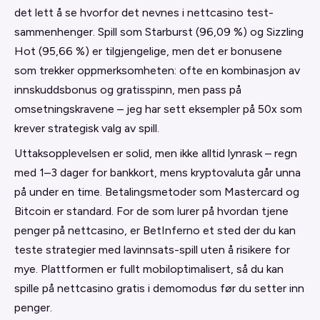
det lett å se hvorfor det nevnes i nettcasino test-
sammenhenger. Spill som Starburst (96,09 %) og Sizzling
Hot (95,66 %) er tilgjengelige, men det er bonusene
som trekker oppmerksomheten: ofte en kombinasjon av
innskuddsbonus og gratisspinn, men pass på
omsetningskravene – jeg har sett eksempler på 50x som
krever strategisk valg av spill.
Uttaksopplevelsen er solid, men ikke alltid lynrask – regn
med 1–3 dager for bankkort, mens kryptovaluta går unna
på under en time. Betalingsmetoder som Mastercard og
Bitcoin er standard. For de som lurer på hvordan tjene
penger på nettcasino, er BetInferno et sted der du kan
teste strategier med lavinnsats-spill uten å risikere for
mye. Plattformen er fullt mobiloptimalisert, så du kan
spille på nettcasino gratis i demomodus før du setter inn
penger.