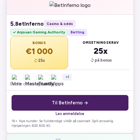
5.
BetInferno
Casino & odds
✓ Anjouan Gaming Authority
Betting
OMSETNINGSKRAV
BONUS
25x
€1 000
på bonus
25x
+1
Bra for casino og betting
Til BetInferno →
Les anmeldelse
18+. Nye kunder. Se fullstendige vilkår på casinoet. Spill ansvarlig.
Hjelpelinjen 800 800 40.