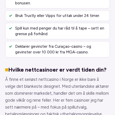
bonusen.
Bruk Trustly eller Vipps for uttak under 24 timer.
Spill kun med penger du har råd til å tape – sett en
grense på forhånd.
Deklarer gevinster fra Curaçao-casino – og
gevinster over 10 000 kr fra MGA-casino.
Hvilke nettcasinoer er verdt tiden din?
Å finne et seriøst nettcasino i Norge er ikke bare å
velge det blankeste designet. Med utenlandske aktører
som dominerer markedet, handler det om å skille mellom
gode vilkår og rene feller. Her er fem casinoer jeg har
sett nærmere på – med fokus på spillutvalg,
betalingsløsninger og faktisk utbetalingsopplevelse.