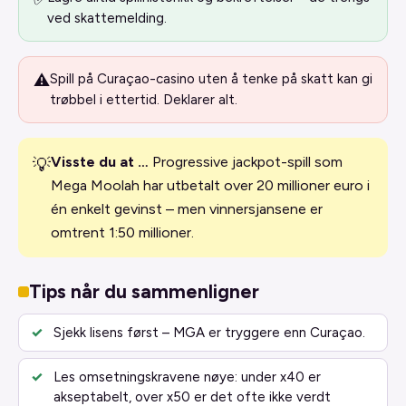
ved skattemelding.
⚠️
Spill på Curaçao-casino uten å tenke på skatt kan gi
trøbbel i ettertid. Deklarer alt.
Visste du at …
Progressive jackpot-spill som
💡
Mega Moolah har utbetalt over 20 millioner euro i
én enkelt gevinst – men vinnersjansene er
omtrent 1:50 millioner.
Tips når du sammenligner
Sjekk lisens først – MGA er tryggere enn Curaçao.
Les omsetningskravene nøye: under x40 er
akseptabelt, over x50 er det ofte ikke verdt