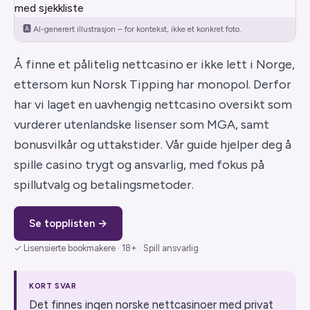
🅰️ AI-generert illustrasjon – for kontekst, ikke et konkret foto.
Å finne et pålitelig nettcasino er ikke lett i Norge,
ettersom kun Norsk Tipping har monopol. Derfor
har vi laget en uavhengig nettcasino oversikt som
vurderer utenlandske lisenser som MGA, samt
bonusvilkår og uttakstider. Vår guide hjelper deg å
spille casino trygt og ansvarlig, med fokus på
spillutvalg og betalingsmetoder.
Se topplisten →
✓ Lisensierte bookmakere · 18+ · Spill ansvarlig
KORT SVAR
Det finnes ingen norske nettcasinoer med privat