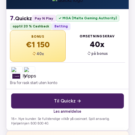
7.
Quickz
✓ MGA (Malta Gaming Authority)
Pay N Play
opptil 20 % Cashback
Betting
OMSETNINGSKRAV
BONUS
40x
€1 150
på bonus
40x
Bra for rask start uten konto
Til Quickz →
Les anmeldelse
18+. Nye kunder. Se fullstendige vilkår på casinoet. Spill ansvarlig.
Hjelpelinjen 800 800 40.