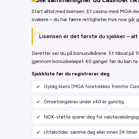
Start alltid med lisensen. Et casino med MGA-lis
svakere – du har færre rettigheter hvis noe går g
Lisensen er det første du sjekker – al
Deretter ser du på bonusvilkårene. Et tilbud på 
gjennom bonusbeløpet 40 ganger før du kan ta ut g
Sjekkliste før du registrerer deg
Gyldig lisens (MGA foretrekkes fremfor Cur
Omsetningskrav under x40 er gunstig
NOK-støtte sparer deg for valutavekslings
Uttakstider: samme dag eller innen 24 timer 