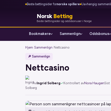
Beste bettingsider for
norske spillere
Uavhengig sammenl
Norsk
Betting
Beste bettingsider og oddsbonuser i Norge
Bookmakere
Sammenlign
Oddsbonus
Hjem
›
Sammenlign
›
Nettcasino
🔎 Sammenlign
Nettcasino
Av
Ingrid Solberg
✓
Kontrollert av
Nora Haugen
Sist