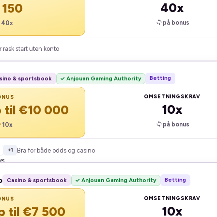
40x
 150
på bonus
40x
r rask start uten konto
✓ Anjouan Gaming Authority
sino & sportsbook
Betting
OMSETNINGSKRAV
ONUS
10x
 til €10 000
på bonus
10x
Bra for både odds og casino
+1
o
✓ Anjouan Gaming Authority
Casino & sportsbook
Betting
OMSETNINGSKRAV
ONUS
10x
 til €7 500