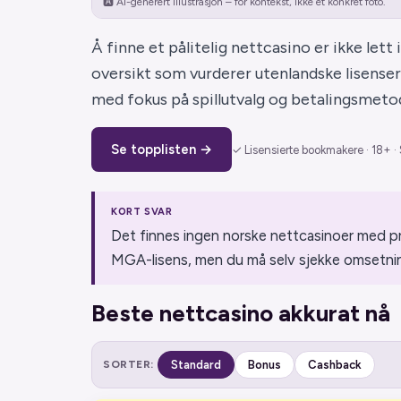
🅰️ AI-generert illustrasjon – for kontekst, ikke et konkret foto.
Å finne et pålitelig nettcasino er ikke le
oversikt som vurderer utenlandske lisenser 
med fokus på spillutvalg og betalingsmeto
Se topplisten →
✓ Lisensierte bookmakere · 18+ · 
KORT SVAR
Det finnes ingen norske nettcasinoer med pri
MGA-lisens, men du må selv sjekke omsetnin
Beste nettcasino akkurat nå
SORTER:
Standard
Bonus
Cashback