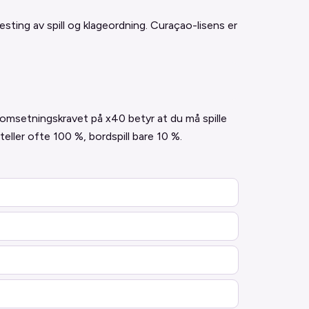
sting av spill og klageordning. Curaçao-lisens er
 omsetningskravet på x40 betyr at du må spille
eller ofte 100 %, bordspill bare 10 %.