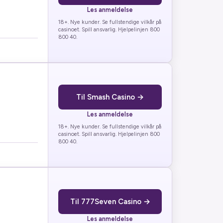
Les anmeldelse
18+. Nye kunder. Se fullstendige vilkår på
casinoet. Spill ansvarlig. Hjelpelinjen 800
800 40.
Til Smash Casino →
Les anmeldelse
18+. Nye kunder. Se fullstendige vilkår på
casinoet. Spill ansvarlig. Hjelpelinjen 800
800 40.
Til 777Seven Casino →
Les anmeldelse