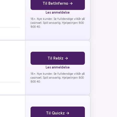
Til BetInferno →
Les anmeldelse
18+. Nye kunder. Se fullstendige vilkår på
casinoet. Spill ansvarlig. Hjelpelinjen 800
800 40.
Til Reblz →
Les anmeldelse
18+. Nye kunder. Se fullstendige vilkår på
casinoet. Spill ansvarlig. Hjelpelinjen 800
800 40.
Til Quickz →