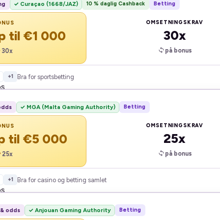
✓ Curaçao (1668/JAZ)
ng
10 % daglig Cashback
Betting
OMSETNINGSKRAV
ONUS
30x
 til €1 000
på bonus
30x
Bra for sportsbetting
+1
✓ MGA (Malta Gaming Authority)
odds
Betting
OMSETNINGSKRAV
ONUS
25x
 til €5 000
på bonus
25x
Bra for casino og betting samlet
+1
✓ Anjouan Gaming Authority
 & odds
Betting