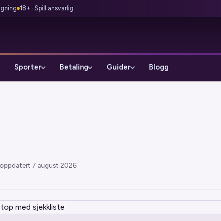
igning
18+ · Spill ansvarlig
Sporter
Betaling
Guider
Blogg
 oppdatert 7 august 2026