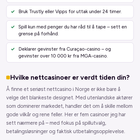
Bruk Trustly eller Vipps for uttak under 24 timer.
Spill kun med penger du har råd til å tape – sett en
grense på forhånd.
Deklarer gevinster fra Curaçao-casino – og
gevinster over 10 000 kr fra MGA-casino.
Hvilke nettcasinoer er verdt tiden din?
Å finne et seriøst nettcasino i Norge er ikke bare å
velge det blankeste designet. Med utenlandske aktører
som dominerer markedet, handler det om å skille mellom
gode vilkår og rene feller. Her er fem casinoer jeg har
sett nærmere på – med fokus på spillutvalg,
betalingsløsninger og faktisk utbetalingsopplevelse.