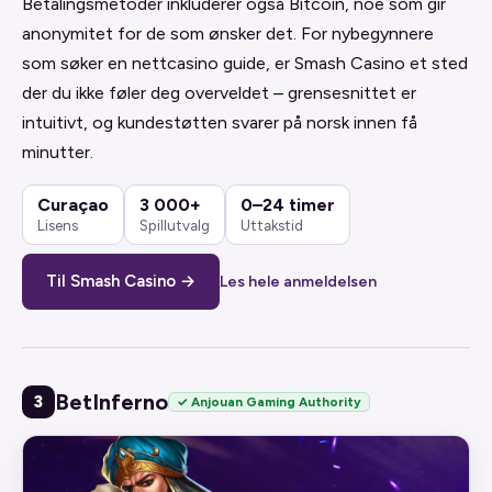
Betalingsmetoder inkluderer også Bitcoin, noe som gir
anonymitet for de som ønsker det. For nybegynnere
som søker en nettcasino guide, er Smash Casino et sted
der du ikke føler deg overveldet – grensesnittet er
intuitivt, og kundestøtten svarer på norsk innen få
minutter.
Curaçao
3 000+
0–24 timer
Lisens
Spillutvalg
Uttakstid
Til Smash Casino →
Les hele anmeldelsen
BetInferno
3
✓ Anjouan Gaming Authority