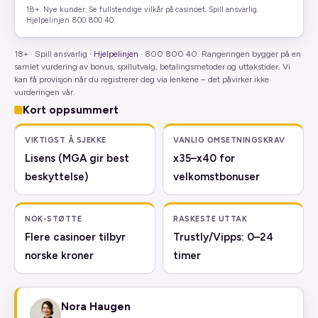
18+. Nye kunder. Se fullstendige vilkår på casinoet. Spill ansvarlig.
Hjelpelinjen 800 800 40.
18+ · Spill ansvarlig ·
Hjelpelinjen
· 800 800 40. Rangeringen bygger på en
samlet vurdering av bonus, spillutvalg, betalingsmetoder og uttakstider. Vi
kan få provisjon når du registrerer deg via lenkene – det påvirker ikke
vurderingen vår.
Kort oppsummert
VIKTIGST Å SJEKKE
VANLIG OMSETNINGSKRAV
Lisens (MGA gir best
x35–x40 for
beskyttelse)
velkomstbonuser
NOK-STØTTE
RASKESTE UTTAK
Flere casinoer tilbyr
Trustly/Vipps: 0–24
norske kroner
timer
Nora Haugen