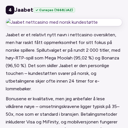
Jaabet
4
✓ Curaçao (1668/JAZ)
Jaabet er et relativt nytt navn i nettcasino oversikten,
men har raskt fått oppmerksomhet for sitt fokus på
norske spillere. Spillutvalget er på rundt 2 000 titler, med
høy-RTP-spill som Mega Moolah (95,02 %) og Bonanza
(96,50 %). Det som skiller Jaabet er den personlige
touchen – kundestøtten svarer på norsk, og
utbetalingene skjer ofte innen 24 timer for e-
lommebøker.
Bonusene er kvalitative, men jeg anbefaler å lese
vilkårene nøye – omsetningskravene ligger typisk på 35–
50x, noe som er standard i bransjen. Betalingsmetoder
inkluderer Visa og MiFinity, og mobilversjonen fungerer