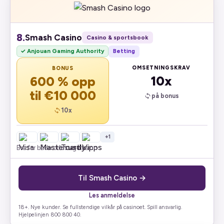
8.
Smash Casino
Casino & sportsbook
✓ Anjouan Gaming Authority
Betting
OMSETNINGSKRAV
BONUS
10x
600 % opp
til €10 000
på bonus
10x
+1
Bra for både odds og casino
Til Smash Casino →
Les anmeldelse
18+. Nye kunder. Se fullstendige vilkår på casinoet. Spill ansvarlig.
Hjelpelinjen 800 800 40.