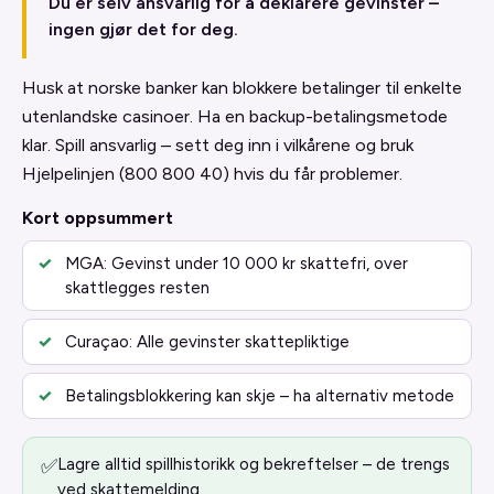
Du er selv ansvarlig for å deklarere gevinster –
ingen gjør det for deg.
Husk at norske banker kan blokkere betalinger til enkelte
utenlandske casinoer. Ha en backup-betalingsmetode
klar. Spill ansvarlig – sett deg inn i vilkårene og bruk
Hjelpelinjen (800 800 40) hvis du får problemer.
Kort oppsummert
MGA: Gevinst under 10 000 kr skattefri, over
skattlegges resten
Curaçao: Alle gevinster skattepliktige
Betalingsblokkering kan skje – ha alternativ metode
✅
Lagre alltid spillhistorikk og bekreftelser – de trengs
ved skattemelding.