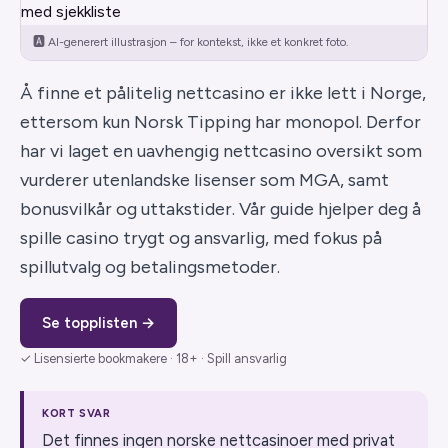
🅰️ AI-generert illustrasjon – for kontekst, ikke et konkret foto.
Å finne et pålitelig nettcasino er ikke lett i Norge,
ettersom kun Norsk Tipping har monopol. Derfor
har vi laget en uavhengig nettcasino oversikt som
vurderer utenlandske lisenser som MGA, samt
bonusvilkår og uttakstider. Vår guide hjelper deg å
spille casino trygt og ansvarlig, med fokus på
spillutvalg og betalingsmetoder.
Se topplisten →
✓ Lisensierte bookmakere · 18+ · Spill ansvarlig
KORT SVAR
Det finnes ingen norske nettcasinoer med privat