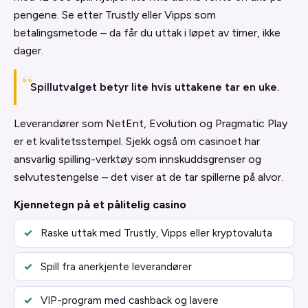
pengene. Se etter Trustly eller Vipps som
betalingsmetode – da får du uttak i løpet av timer, ikke
dager.
Spillutvalget betyr lite hvis uttakene tar en uke.
Leverandører som NetEnt, Evolution og Pragmatic Play
er et kvalitetsstempel. Sjekk også om casinoet har
ansvarlig spilling-verktøy som innskuddsgrenser og
selvutestengelse – det viser at de tar spillerne på alvor.
Kjennetegn på et pålitelig casino
Raske uttak med Trustly, Vipps eller kryptovaluta
Spill fra anerkjente leverandører
VIP-program med cashback og lavere