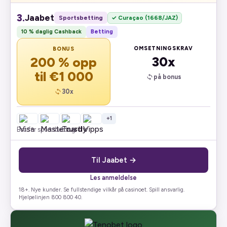
3.
Jaabet
✓ Curaçao (1668/JAZ)
Sportsbetting
10 % daglig Cashback
Betting
OMSETNINGSKRAV
BONUS
30x
200 % opp
til €1 000
på bonus
30x
+1
Bra for sportsbetting
Til Jaabet →
Les anmeldelse
18+. Nye kunder. Se fullstendige vilkår på casinoet. Spill ansvarlig.
Hjelpelinjen 800 800 40.