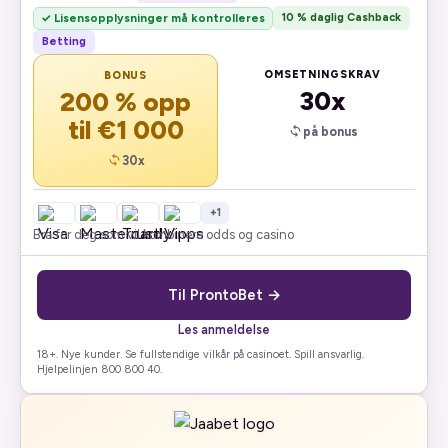
✓ Lisensopplysninger må kontrolleres
10 % daglig Cashback
Betting
OMSETNINGSKRAV
BONUS
30x
200 % opp
til €1 000
på bonus
30x
+1
Bra for deg som vil kombinere odds og casino
Til ProntoBet →
Les anmeldelse
18+. Nye kunder. Se fullstendige vilkår på casinoet. Spill ansvarlig.
Hjelpelinjen 800 800 40.