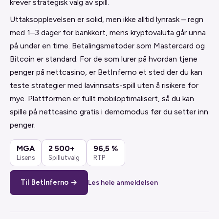
krever strategisk valg av spill.
Uttaksopplevelsen er solid, men ikke alltid lynrask – regn
med 1–3 dager for bankkort, mens kryptovaluta går unna
på under en time. Betalingsmetoder som Mastercard og
Bitcoin er standard. For de som lurer på hvordan tjene
penger på nettcasino, er BetInferno et sted der du kan
teste strategier med lavinnsats-spill uten å risikere for
mye. Plattformen er fullt mobiloptimalisert, så du kan
spille på nettcasino gratis i demomodus før du setter inn
penger.
MGA
2 500+
96,5 %
Lisens
Spillutvalg
RTP
Til BetInferno →
Les hele anmeldelsen